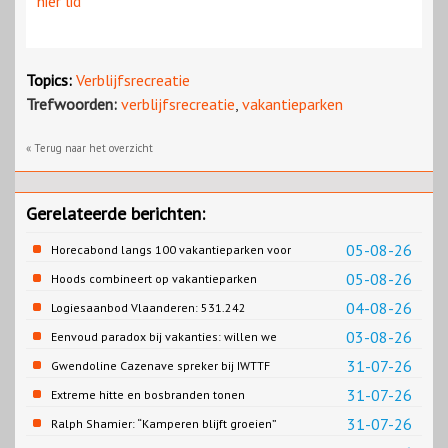
hier lid
Topics:
Verblijfsrecreatie
Trefwoorden:
verblijfsrecreatie
,
vakantieparken
« Terug naar het overzicht
Gerelateerde berichten:
05-08-26
Horecabond langs 100 vakantieparken voor
Cao-recreatie
05-08-26
Hoods combineert op vakantieparken
recreatie en wonen
04-08-26
Logiesaanbod Vlaanderen: 531.242
slaapplaatsen
03-08-26
Eenvoud paradox bij vakanties: willen we
eenvoud of toch goed verzorgd?
31-07-26
Gwendoline Cazenave spreker bij IWTTF
congres in Utrecht
31-07-26
Extreme hitte en bosbranden tonen
noodzaak snellere verduurzaming
31-07-26
Ralph Shamier: “Kamperen blijft groeien”
reisbranche