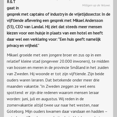
R&T
Milligen op de Veluwe.
gaat in
gesprek met captains of industry in de vrijetijdssector. In de
vijftiende aflevering een gesprek met Mikael Andersson
(55), CEO van Landal. Hij ziet dat steeds meer mensen
kiezen voor een huisje in plaats van een hotel en heeft
daar wel een verklaring voor: "Een huis geeft namelijk
privacy en vrijheid.”
Mikael groeide met een jongere broer en zus op in een
relatief kleine stad (ongeveer 20.000 inwoners), te midden
van bossen en meren in de provincie Småland in het zuiden
van Zweden. Hij woonde er tot zijn vijftiende. Zijn beide
ouders waren leraren. Dat betekende onder meer drie
maanden vakantie. "In Zweden zeggen ze wel eens
spottend: er zijn drie redenen waarom mensen leraar
worden: juni, juli en augustus. Wij reden in de
zomervakantie altijd twee uur naar het westen, naar
Göteborg. Mijn ouders kwamen daar vandaan en hadden –