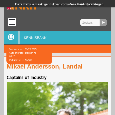
Login
Deze website maakt gebruik van cookies.
Deze melding verbergen
Meer informatie
KENNISBANK
Geplaatst op: 25-07-2025
Auteur: Peter Bekkering
NRIT
Publicatie: RT202503
Mikael Andersson, Landal
Captains of Industry