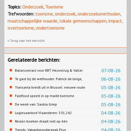
Topics:
Onderzoek
,
Toerisme
Trefwoorden:
toerisme
,
onderzoek
,
onderzoeksmethoden
,
maatschappelijke waarde
,
lokale gemeenschappen
,
impact
,
overtoerisme
,
ondertoerisme
« Terug naar het overzicht
Gerelateerde berichten:
07-08-26
Balanceeract voor RBT Heuvelrug & Vallei
06-08-26
Te gast bij de wethouder: Patrick de Jonge,
Gemeente Emmen
05-08-26
Transavia breidt uit in Brussel: nieuwe route
naar Porto
05-08-26
Fastfood speelt in op markt toerisme
05-08-26
De week van: Saskia Griep
04-08-26
Logiesaanbod Vlaanderen: 531.242
slaapplaatsen
04-08-26
Reizen boeken draait niet op één
contentbron
04-08-26
Trends: Vakantieonderzoek Plus