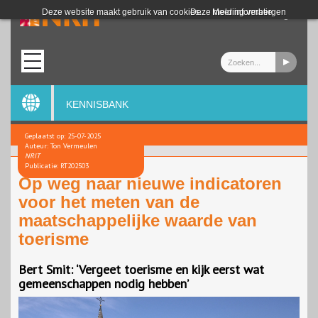
Login
Deze website maakt gebruik van cookies.
Deze melding verbergen
Meer informatie
KENNISBANK
Geplaatst op: 25-07-2025
Auteur: Ton Vermeulen
NRIT
Publicatie: RT202503
Op weg naar nieuwe indicatoren
voor het meten van de
maatschappelijke waarde van
toerisme
Bert Smit: ‘Vergeet toerisme en kijk eerst wat
gemeenschappen nodig hebben’