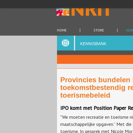
HOME
STORE
KEN
KENNISBANK
Provincies bundelen 
toekomstbestendig re
toerismebeleid
IPO komt met Position Paper Re
"We moeten recreatie en toerisme ni
maatschappelijke opgaven.” Met die 
toerisme. In gesprek met Nicole Mors