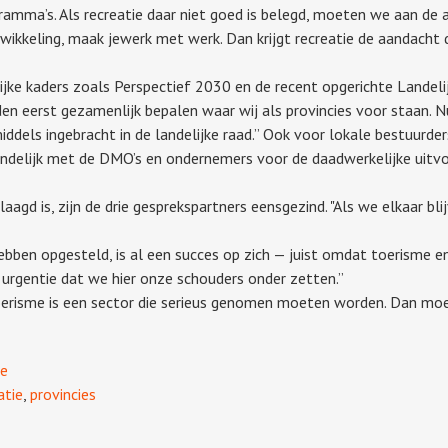
gramma’s. Als recreatie daar niet goed is belegd, moeten we aan de a
wikkeling, maak jewerk met werk. Dan krijgt recreatie de aandacht d
delijke kaders zoals Perspectief 2030 en de recent opgerichte Land
n eerst gezamenlijk bepalen waar wij als provincies voor staan. Nu
dels ingebracht in de landelijke raad.” Ook voor lokale bestuurders 
delijk met de DMO’s en ondernemers voor de daadwerkelijke uitvoe
aagd is, zijn de drie gesprekspartners eensgezind. "Als we elkaar b
bben opgesteld, is al een succes op zich — juist omdat toerisme en r
 urgentie dat we hier onze schouders onder zetten.”
oerisme is een sector die serieus genomen moeten worden. Dan moe
me
atie
,
provincies