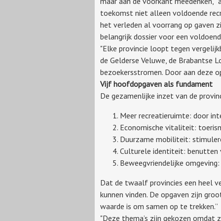
maar aan de voorkant meedenken,” al
toekomst niet alleen voldoende recr
het verleden al voorrang op gaven zi
belangrijk dossier voor een voldoende
"Elke provincie loopt tegen vergelij
de Gelderse Veluwe, de Brabantse L
bezoekersstromen. Door aan deze opg
Vijf hoofdopgaven als fundament
De gezamenlijke inzet van de provinc
Meer recreatieruimte: door int
Economische vitaliteit: toeris
Duurzame mobiliteit: stimulere
Culturele identiteit: benutte
Beweegvriendelijke omgeving: b
Dat de twaalf provincies een heel ve
kunnen vinden. De opgaven zijn gro
waarde is om samen op te trekken.”
"Deze thema’s zijn gekozen omdat ze