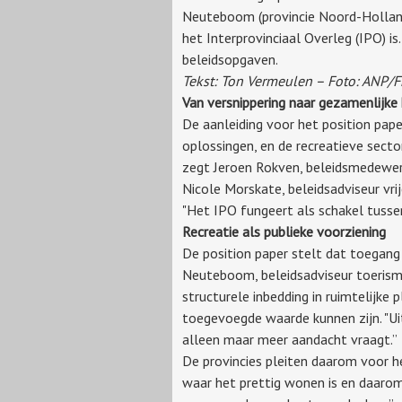
Neuteboom (provincie Noord-Holland)
het Interprovinciaal Overleg (IPO) i
beleidsopgaven.
Tekst: Ton Vermeulen – Foto: ANP
Van versnippering naar gezamenlijke
De aanleiding voor het position pape
oplossingen, en de recreatieve sect
zegt Jeroen Rokven, beleidsmedewerke
Nicole Morskate, beleidsadviseur vr
"Het IPO fungeert als schakel tussen
Recreatie als publieke voorziening
De position paper stelt dat toegang t
Neuteboom, beleidsadviseur toerisme 
structurele inbedding in ruimtelij
toegevoegde waarde kunnen zijn. "Ui
alleen maar meer aandacht vraagt.”
De provincies pleiten daarom voor h
waar het prettig wonen is en daarom 