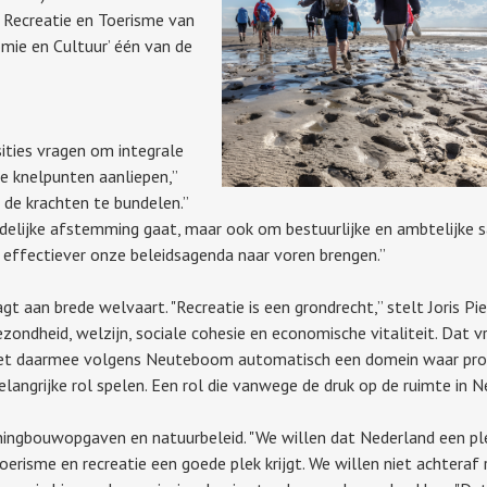
 Recreatie en Toerisme van
omie en Cultuur’ één van de
sities vragen om integrale
e knelpunten aanliepen,”
 de krachten te bundelen.”
oudelijke afstemming gaat, maar ook om bestuurlijke en ambtelijke
e effectiever onze beleidsagenda naar voren brengen.”
gt aan brede welvaart. "Recreatie is een grondrecht,” stelt Joris Pi
ezondheid, welzijn, sociale cohesie en economische vitaliteit. Dat 
is het daarmee volgens Neuteboom automatisch een domein waar pro
angrijke rol spelen. Een rol die vanwege de druk op de ruimte in 
ingbouwopgaven en natuurbeleid. "We willen dat Nederland een plek
risme en recreatie een goede plek krijgt. We willen niet achteraf 