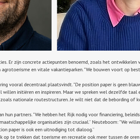
ities. Er zijn concrete actiepunten benoemd, zoals het ontwikkelen 
an agrotoerisme en vitale vakantieparken. "We bouwen voort op best
g vooral decentraal plaatsvindt. "De position paper is geen blauwd
 willen initiëren en inspireren. Maar we spreken wel dezelfde taal
oals nationale routestructuren. Je wilt niet dat de bebording of kwa
an hun partners. "We hebben het Rijk nodig voor financiering, bele
aatschappelijke organisaties zijn cruciaal.” Neuteboom: "We will
on paper is ook een uitnodiging tot dialoog.”
k op te trekken dat toerisme en recreatie ook meer tussen de oren