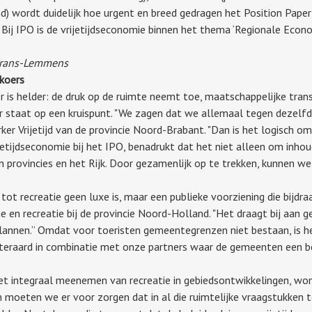
 wordt duidelijk hoe urgent en breed gedragen het Position Paper
s. Bij IPO is de vrijetijdseconomie binnen het thema ‘Regionale Econ
/Frans-Lemmens
 koers
r is helder: de druk op de ruimte neemt toe, maatschappelijke tran
or staat op een kruispunt. "We zagen dat we allemaal tegen dezelfd
r Vrijetijd van de provincie Noord-Brabant. "Dan is het logisch om
ijetijdseconomie bij het IPO, benadrukt dat het niet alleen om inh
 provincies en het Rijk. Door gezamenlijk op te trekken, kunnen w
ot recreatie geen luxe is, maar een publieke voorziening die bijdraa
en recreatie bij de provincie Noord-Holland. "Het draagt bij aan g
ke plannen.” Omdat voor toeristen gemeentegrenzen niet bestaan, 
teraard in combinatie met onze partners waar de gemeenten een bel
et integraal meenemen van recreatie in gebiedsontwikkelingen, won
moeten we er voor zorgen dat in al die ruimtelijke vraagstukken toe