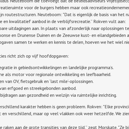
dus Neuteboom die toevoegt dat de beleidsadviseurs vrijetijdsecon
eatieruimte voor de burgers hebben maar ook recreatieondernemers
jn routestructuren. Neuteboom: "Dat is eigenlijk de basis van het n
 en kwalitatief aanbod in de verblijfsrecreatie.” Rokven vult aan:
kbare uitdagingen aan. In plaats van afzonderlijk naar oplossingen
oonse en Drunense Duinen en de Zeeuwse kust- en eilandgebieden a
aven samen te werken en kennis te delen, hoeven we het wiel niet
ies richt zich op vijf hoofdopgaven:
egratie in gebiedsontwikkelingen en landelijke programma’s.
me als motor voor regionale ontwikkeling en leefbaarheid.
n van OV, fietsgebruik en ‘last mile’-oplossingen.
n van erfgoed en streekgebonden aanbod.
ijdragen aan gezondheid en welzijn via ruimtelijke inrichting.
rschillend karakter hebben is geen probleem. Rokven: "Elke provinci
ot en verschillend, maar op veel vlakken ook weer hetzelfde. We 
 raken aan de grote transities van deze tijd,” zegt Morskate. "Z