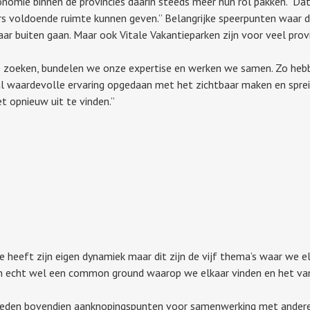
omie binnen de provincies daarin steeds meer hun rol pakken. "Dat
 voldoende ruimte kunnen geven.” Belangrijke speerpunten waar de
aar buiten gaan. Maar ook Vitale Vakantieparken zijn voor veel prov
 te zoeken, bundelen we onze expertise en werken we samen. Zo hebb
l waardevolle ervaring opgedaan met het zichtbaar maken en spre
 opnieuw uit te vinden.”
e heeft zijn eigen dynamiek maar dit zijn de vijf thema’s waar we e
zien echt wel een common ground waarop we elkaar vinden en het v
e bieden bovendien aanknopingspunten voor samenwerking met ander