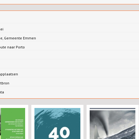
ei
Jonge, Gemeente Emmen
oute naar Porto
applaatsen
ntbron
ata