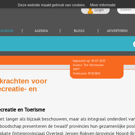
Deze website maakt gebruik van cookies.
Meer informatie
Login
NISBANK
AGENDA
BLOGS
ADVERTEREN
Geplaatst op: 29-07-2025
Auteur: Ton Vermeulen
NRIT
Publicatie: RT202503
krachten voor
creatie- en
creatie en Toerisme
et langer als bijzaak beschouwen, maar als integraal onderdeel van
boodschap presenteren de twaalf provincies hun gezamenlijke posit
kate (Interprovinciaal Overleg), Jeroen Rokven (provincie Noord-Bra