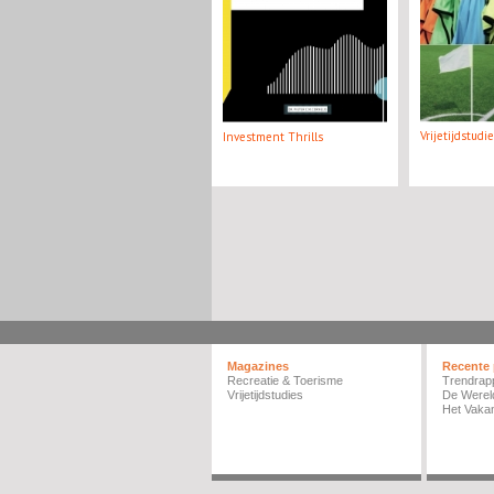
Vrijetijdstudi
Investment Thrills
Magazines
Recente 
Recreatie & Toerisme
Trendrap
Vrijetijdstudies
De Werel
Het Vakan