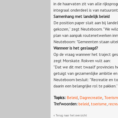
in de haarvaten zit van alle rijkspro
integraal onderdeel is van natuuront
Samenhang met landelijk beleid
De position paper sluit aan bij lan
gekozen,” zegt Neuteboom. "We wilde
plan van aanpak routenetwerken inmid
Neuteboom: "Gemeenten staan uitein
Wanneer is het geslaagd?
Op de vraag wanneer het traject gesl
zegt Morskate. Rokven vult aan:
"Dat we dit met twaalf provincies he
getuigt van gezamenlijke ambitie en
Neuteboom besluit: "Recreatie en t
daarin een belangrijke rol te pakken.”
Topics:
Beleid
,
Dagrecreatie
,
Toeris
Trefwoorden:
beleid
,
toerisme
,
recre
« Terug naar het overzicht