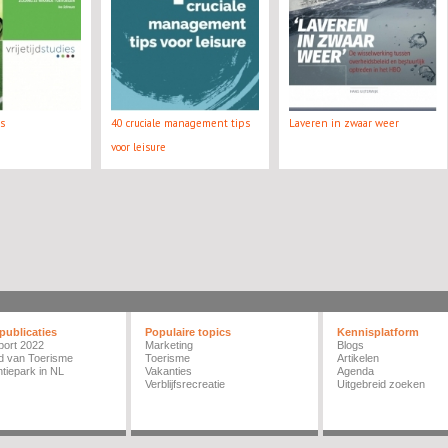
es
40 cruciale management tips
Laveren in zwaar weer
voor leisure
publicaties
Populaire topics
Kennisplatform
port 2022
Marketing
Blogs
d van Toerisme
Toerisme
Artikelen
tiepark in NL
Vakanties
Agenda
Verblijfsrecreatie
Uitgebreid zoeken