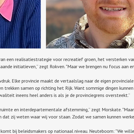
van een realisatiestrategie voor recreatief groen, het versterken va
aande initiatieven,” zegt Rokven. "Maar we brengen nu focus aan e
ruk. Elke provincie maakt de vertaalslag naar de eigen provinciale
 en trekken samen op richting het Rijk. Want sommige dingen kunne
liteit ineens heel anders is als je de provinciegrens oversteekt.”
idsruimte en interdepartementale afstemming,” zegt Morskate. "Maa
en dat zij weten waar wij voor staan. Zodat we samen kunnen werk
 komt bij beleidsmakers op nationaal niveau. Neuteboom: "We wille