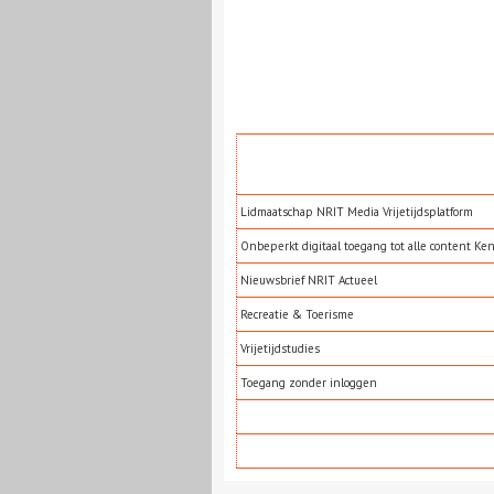
Lidmaatschap NRIT Media Vrijetijdsplatform
Onbeperkt digitaal toegang tot alle content Ke
Nieuwsbrief NRIT Actueel
Recreatie & Toerisme
Vrijetijdstudies
Toegang zonder inloggen