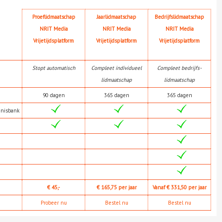
Proeflidmaatschap
Jaarlidmaatschap
Bedrijfslidmaatschap
NRIT Media
NRIT Media
NRIT Media
Vrijetijdsplatform
Vrijetijdsplatform
Vrijetijdsplatform
Stopt automatisch
Compleet individueel
Compleet bedrijfs-
lidmaatschap
lidmaatschap
90 dagen
365 dagen
365 dagen
nnisbank
€ 45,-
€ 165,75 per jaar
Vanaf € 331,50 per jaar
Probeer nu
Bestel nu
Bestel nu