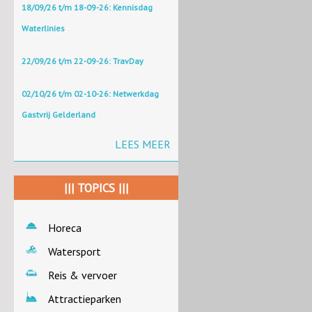
18/09/26 t/m 18-09-26: Kennisdag
Waterlinies
22/09/26 t/m 22-09-26: TravDay
02/10/26 t/m 02-10-26: Netwerkdag
Gastvrij Gelderland
LEES MEER
||| TOPICS |||
Horeca
Watersport
Reis & vervoer
Attractieparken