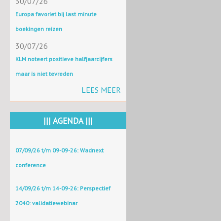
30/07/26
Europa favoriet bij last minute
boekingen reizen
30/07/26
KLM noteert positieve halfjaarcijfers
maar is niet tevreden
LEES MEER
||| AGENDA |||
07/09/26 t/m 09-09-26: Wadnext
conference
14/09/26 t/m 14-09-26: Perspectief
2040: validatiewebinar