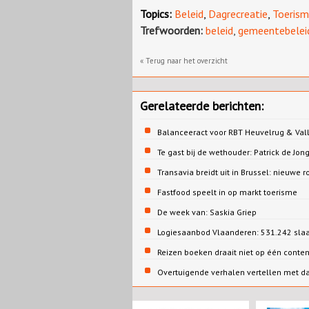
Topics:
Beleid
,
Dagrecreatie
,
Toeris
Trefwoorden:
beleid
,
gemeentebelei
« Terug naar het overzicht
Gerelateerde berichten:
Balanceeract voor RBT Heuvelrug & Vall
Te gast bij de wethouder: Patrick de 
Transavia breidt uit in Brussel: nieuwe r
Fastfood speelt in op markt toerisme
De week van: Saskia Griep
Logiesaanbod Vlaanderen: 531.242 sla
Reizen boeken draait niet op één conte
Overtuigende verhalen vertellen met d