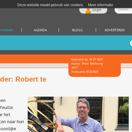
Deze website maakt gebruik van cookies.
Meer informatie
Login
NISBANK
AGENDA
BLOGS
ADVERTEREN
Geplaatst op: 28-07-2025
Auteur: Peter Bekkering
NRIT
Publicatie: RT202503
der: Robert te
een
euille.
ar het
ten naar hun
oonlijke