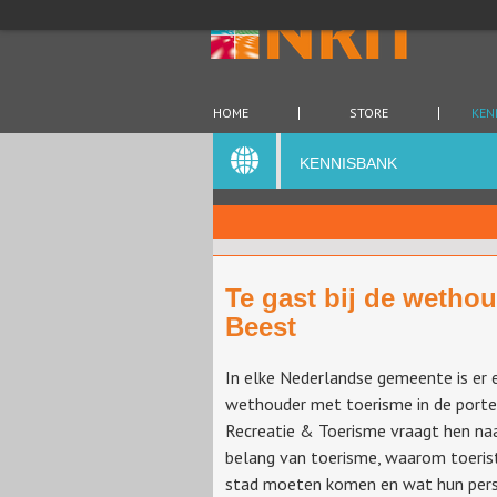
HOME
STORE
KEN
KENNISBANK
Te gast bij de wethou
Beest
In elke Nederlandse gemeente is er 
wethouder met toerisme in de portef
Recreatie & Toerisme vraagt hen na
belang van toerisme, waarom toeris
stad moeten komen en wat hun pers