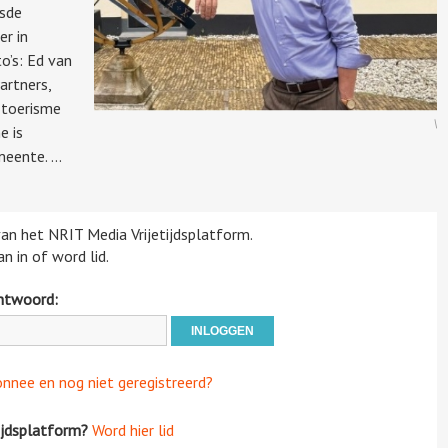
esde
er in
o’s: Ed van
artners,
 toerisme
\
e is
eente. ...
 van het NRIT Media Vrijetijdsplatform.
n in of word lid.
htwoord:
onnee en nog niet geregistreerd?
ijdsplatform?
Word hier lid