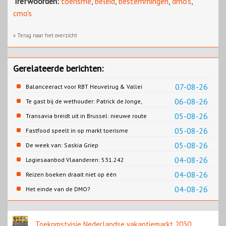
Trefwoorden:
toerisme
,
beleid
,
bestemmingen
,
dmo's
,
cmo's
« Terug naar het overzicht
Gerelateerde berichten:
07-08-26
Balanceeract voor RBT Heuvelrug & Vallei
06-08-26
Te gast bij de wethouder: Patrick de Jonge,
Gemeente Emmen
05-08-26
Transavia breidt uit in Brussel: nieuwe route
naar Porto
05-08-26
Fastfood speelt in op markt toerisme
05-08-26
De week van: Saskia Griep
04-08-26
Logiesaanbod Vlaanderen: 531.242
slaapplaatsen
04-08-26
Reizen boeken draait niet op één
contentbron
04-08-26
Het einde van de DMO?
Toekomstvisie Nederlandse vakantiemarkt 2030