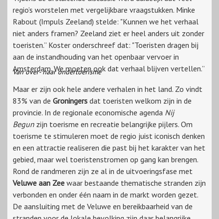
regio’s worstelen met vergelijkbare vraagstukken. Minke
Rabout (Impuls Zeeland) stelde: "Kunnen we het verhaal
niet anders framen? Zeeland ziet er heel anders uit zonder
toeristen.” Koster onderschreef dat: "Toeristen dragen bij
aan de instandhouding van het openbaar vervoer in
Amsterdam. We moeten ook dat verhaal blijven vertellen.”
Van over- naar ondertoerisme
Maar er zijn ook hele andere verhalen in het land. Zo vindt
83% van de
Groningers
dat toeristen welkom zijn in de
provincie. In de regionale economische agenda
Nij
Begun
zijn toerisme en recreatie belangrijke pijlers. Om
toerisme te stimuleren moet de regio juist iconisch denken
en een attractie realiseren die past bij het karakter van het
gebied, maar wel toeristenstromen op gang kan brengen.
Rond de randmeren zijn ze al in de uitvoeringsfase met
Veluwe aan Zee
waar bestaande thematische stranden zijn
verbonden en onder één naam in de markt worden gezet.
De aansluiting met de Veluwe en bereikbaarheid van de
stranden voor de lokale bevolking zijn daar belangrijke