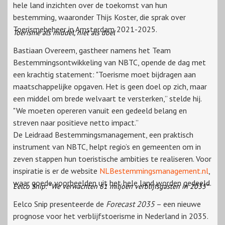
hele land inzichten over de toekomst van hun
bestemming, waaronder Thijs Koster, die sprak over
Toerismebeheer in Amsterdam 2021-2025.
Toerisme als middel, niet als doel
Bastiaan Overeem, gastheer namens het Team
Bestemmingsontwikkeling van NBTC, opende de dag met
een krachtig statement: "Toerisme moet bijdragen aan
maatschappelijke opgaven. Het is geen doel op zich, maar
een middel om brede welvaart te versterken,” stelde hij.
"We moeten opereren vanuit een gedeeld belang en
streven naar positieve netto impact.”
De Leidraad Bestemmingsmanagement, een praktisch
instrument van NBTC, helpt regio’s en gemeenten om in
zeven stappen hun toeristische ambities te realiseren. Voor
inspiratie is er de website
NLBestemmingsmanagement.nl
,
waar goede voorbeelden uit het hele land worden gedeeld.
Eelco Snip: "We verwachten 61 miljoen verblijfsgasten in 2035”
Eelco Snip presenteerde de
Forecast 2035
– een nieuwe
prognose voor het verblijfstoerisme in Nederland in 2035.