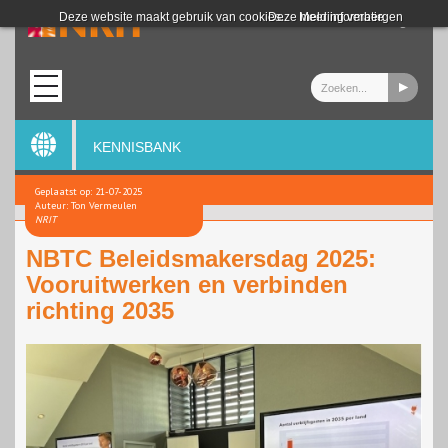
Login
Deze website maakt gebruik van cookies.
Deze melding verbergen
Meer informatie
KENNISBANK
Geplaatst op: 21-07-2025
Auteur: Ton Vermeulen
NRIT
NBTC Beleidsmakersdag 2025:
Vooruitwerken en verbinden
richting 2035