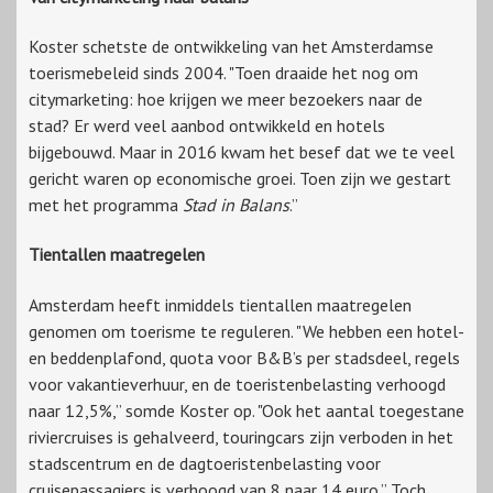
Koster schetste de ontwikkeling van het Amsterdamse
toerismebeleid sinds 2004. "Toen draaide het nog om
citymarketing: hoe krijgen we meer bezoekers naar de
stad? Er werd veel aanbod ontwikkeld en hotels
bijgebouwd. Maar in 2016 kwam het besef dat we te veel
gericht waren op economische groei. Toen zijn we gestart
met het programma
Stad in Balans
.”
Tientallen maatregelen
Amsterdam heeft inmiddels tientallen maatregelen
genomen om toerisme te reguleren. "We hebben een hotel-
en beddenplafond, quota voor B&B’s per stadsdeel, regels
voor vakantieverhuur, en de toeristenbelasting verhoogd
naar 12,5%,” somde Koster op. "Ook het aantal toegestane
riviercruises is gehalveerd, touringcars zijn verboden in het
stadscentrum en de dagtoeristenbelasting voor
cruisepassagiers is verhoogd van 8 naar 14 euro.” Toch