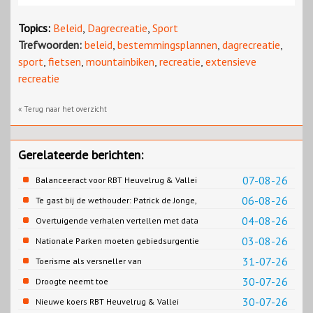
Topics:
Beleid
,
Dagrecreatie
,
Sport
Trefwoorden:
beleid
,
bestemmingsplannen
,
dagrecreatie
,
sport
,
fietsen
,
mountainbiken
,
recreatie
,
extensieve
recreatie
« Terug naar het overzicht
Gerelateerde berichten:
07-08-26
Balanceeract voor RBT Heuvelrug & Vallei
06-08-26
Te gast bij de wethouder: Patrick de Jonge,
Gemeente Emmen
04-08-26
Overtuigende verhalen vertellen met data
03-08-26
Nationale Parken moeten gebiedsurgentie
en beleidsurgentie verbinden
31-07-26
Toerisme als versneller van
retailtransformatie in Europese
30-07-26
Droogte neemt toe
binnensteden
30-07-26
Nieuwe koers RBT Heuvelrug & Vallei