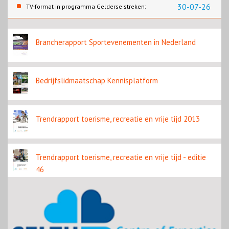
zichtbaar in eerste resultaten 2026
30-07-26
TV-format in programma Gelderse streken:
Rondje Gelderland
Brancherapport Sportevenementen in Nederland
Bedrijfslidmaatschap Kennisplatform
Trendrapport toerisme, recreatie en vrije tijd 2013
Trendrapport toerisme, recreatie en vrije tijd - editie
46