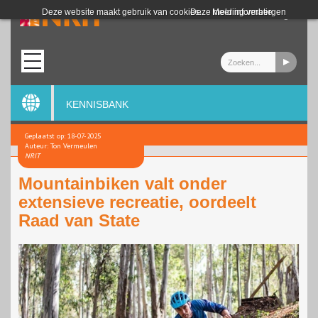
Login
Deze website maakt gebruik van cookies.
Deze melding verbergen
Meer informatie
KENNISBANK
Geplaatst op: 18-07-2025
Auteur: Ton Vermeulen
NRIT
Mountainbiken valt onder
extensieve recreatie, oordeelt
Raad van State