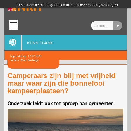
Login
Deze website maakt gebruik van cookies.
Deze melding verbergen
Meer informatie
KENNISBANK
Geplaatst op: 17-07-2025
Auteur: Marc Gerlings
Camperaars zijn blij met vrijheid
maar waar zijn die bonnefooi
kampeerplaatsen?
Onderzoek leidt ook tot oproep aan gemeenten