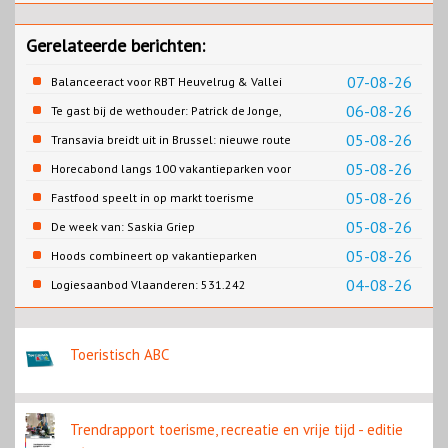
Gerelateerde berichten:
07-08-26
Balanceeract voor RBT Heuvelrug & Vallei
06-08-26
Te gast bij de wethouder: Patrick de Jonge,
Gemeente Emmen
05-08-26
Transavia breidt uit in Brussel: nieuwe route
naar Porto
05-08-26
Horecabond langs 100 vakantieparken voor
Cao-recreatie
05-08-26
Fastfood speelt in op markt toerisme
05-08-26
De week van: Saskia Griep
05-08-26
Hoods combineert op vakantieparken
recreatie en wonen
04-08-26
Logiesaanbod Vlaanderen: 531.242
slaapplaatsen
Toeristisch ABC
Trendrapport toerisme, recreatie en vrije tijd - editie