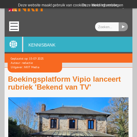
Login
Deze website maakt gebruik van cookies.
Deze melding verbergen
Meer informatie
KENNISBANK
Geplaatst op: 15-07-2025
Auteur: redactie
Uitgever: NRIT Media
Boekingsplatform Vipio lanceert
rubriek 'Bekend van TV'