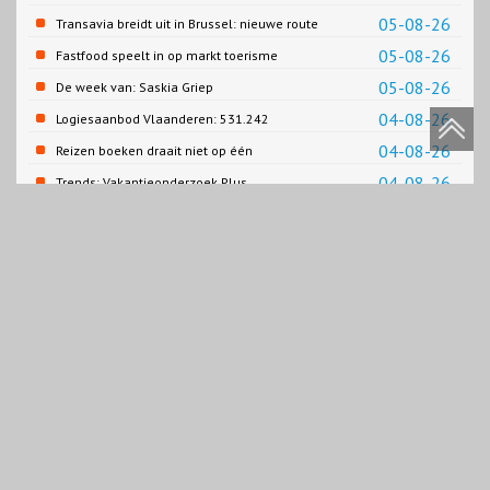
Gemeente Emmen
05-08-26
Transavia breidt uit in Brussel: nieuwe route
naar Porto
05-08-26
Fastfood speelt in op markt toerisme
05-08-26
De week van: Saskia Griep
04-08-26
Logiesaanbod Vlaanderen: 531.242
slaapplaatsen
04-08-26
Reizen boeken draait niet op één
contentbron
04-08-26
Trends: Vakantieonderzoek Plus
Investment Thrills
Recreatie & Toerisme
Trendrapport toerisme, recreatie en vrije tijd 2022