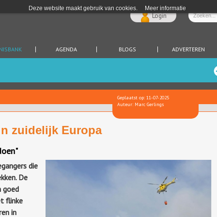
Deze website maakt gebruik van cookies.
Meer informatie
Login
NISBANK
AGENDA
BLOGS
ADVERTEREN
Geplaatst op: 11-07-2025
Auteur: Marc Gerlings
n zuidelijk Europa
doen"
gangers die
ekken. De
m goed
 flinke
en in