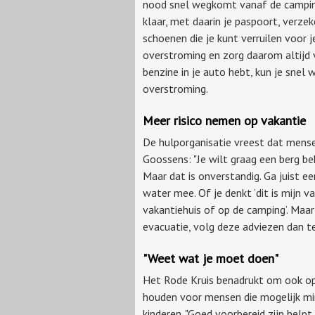
nood snel wegkomt vanaf de camping
klaar, met daarin je paspoort, verze
schoenen die je kunt verruilen voor 
overstroming en zorg daarom altijd 
benzine in je auto hebt, kun je snel
overstroming.
Meer risico nemen op vakantie
De hulporganisatie vreest dat mensen
Goossens: "Je wilt graag een berg b
Maar dat is onverstandig. Ga juist 
water mee. Of je denkt ‘dit is mijn va
vakantiehuis of op de camping’. Maa
evacuatie, volg deze adviezen dan te
"Weet wat je moet doen"
Het Rode Kruis benadrukt om ook op 
houden voor mensen die mogelijk mi
kinderen. "Goed voorbereid zijn helpt