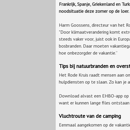
Frankrijk, Spanje, Griekenland en Turki
noodsituatie deze zomer op de loer
Harm Goossens, directeur van het Ro
"Door klimaatverandering komt ext
steeds vaker voor, juist ook in Euro
bosbranden. Daar moeten vakantiegan
hoe onbezorgder de vakantie.”
Tips bij natuurbranden en over
Het Rode Kruis raadt mensen aan o
hulpdiensten op te slaan. Zo kan je 
Download alvast een EHBO-app op j
want er kunnen lange files ontstaa
Vluchtroute van de camping
Eenmaal aangekomen op de vakantieb