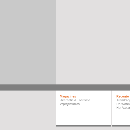
Magazines
Recente 
Recreatie & Toerisme
Trendrap
Vrijetijdstudies
De Werel
Het Vakan