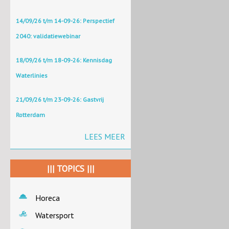
14/09/26 t/m 14-09-26: Perspectief
2040: validatiewebinar
18/09/26 t/m 18-09-26: Kennisdag
Waterlinies
21/09/26 t/m 23-09-26: Gastvrij
Rotterdam
LEES MEER
||| TOPICS |||
Horeca
Watersport