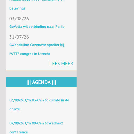
beleving?
03/08/26
GoVolta wil verbinding naar Parijs
31/07/26
Gwendoline Cazenave spreker bij
IWTTF congres in Utrecht
LEES MEER
||| AGENDA |||
03/09/26 t/m 03-09-26: Ruimte in de
drukte
07/09/26 t/m 09-09-26: Wadnext
conference