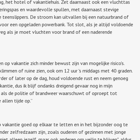
, het hotel of vakantiehuis. Zet daarnaast ook een vluchttas
keringspas en waardevolle spullen, met daarnaast stevige
je teenslippers. De stroom kan uitvallen bij een natuurbrand of
voor een opgeladen powerbank. Tot slot, als je altijd voldoende
 weg als je moet vluchten voor brand of een naderende
 op vakantie zich minder bewust zijn van mogelijke risico's.
eklimmen of ruïne zien, ook om 12 uur 's middags met 40 graden.
eerder of later op de dag, houd voldoende rust en neem genoeg
kantie, dus ik blijf ondanks dreigend gevaar nog in mijn
r als de politie of brandweer waarschuwt of oproept tot
 allen tijde op.”
vakantie goed op elkaar te letten en in het bijzonder oog te
nder zelfredzaam zijn, zoals ouderen of gezinnen met jonge
 niet alleen jezelf, maar ook anderen om veilig te blijven", aldus