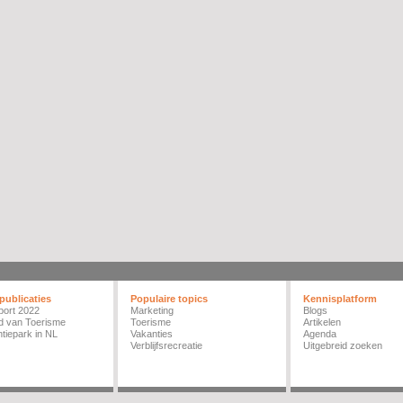
publicaties
Populaire topics
Kennisplatform
port 2022
Marketing
Blogs
d van Toerisme
Toerisme
Artikelen
tiepark in NL
Vakanties
Agenda
Verblijfsrecreatie
Uitgebreid zoeken