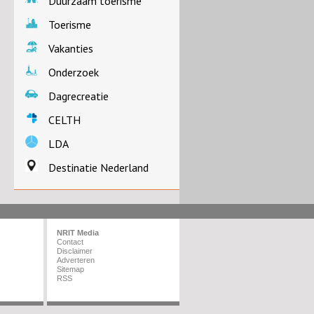
Duurzaam toerisme
Toerisme
Vakanties
Onderzoek
Dagrecreatie
CELTH
LDA
Destinatie Nederland
NRIT Media
Contact
Disclaimer
Adverteren
Sitemap
RSS