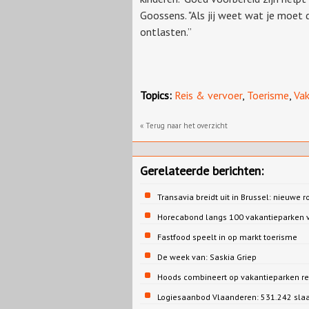
Goossens. "Als jij weet wat je moet
ontlasten.”
Topics:
Reis & vervoer
,
Toerisme
,
Vak
« Terug naar het overzicht
Gerelateerde berichten:
Transavia breidt uit in Brussel: nieuwe r
Horecabond langs 100 vakantieparken v
Fastfood speelt in op markt toerisme
De week van: Saskia Griep
Hoods combineert op vakantieparken re
Logiesaanbod Vlaanderen: 531.242 sla