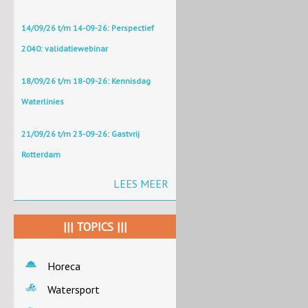
14/09/26 t/m 14-09-26: Perspectief
2040: validatiewebinar
18/09/26 t/m 18-09-26: Kennisdag
Waterlinies
21/09/26 t/m 23-09-26: Gastvrij
Rotterdam
LEES MEER
||| TOPICS |||
Horeca
Watersport