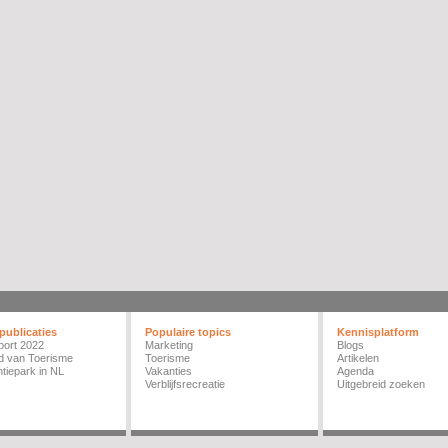
publicaties
Populaire topics
Kennisplatform
port 2022
Marketing
Blogs
d van Toerisme
Toerisme
Artikelen
tiepark in NL
Vakanties
Agenda
Verblijfsrecreatie
Uitgebreid zoeken