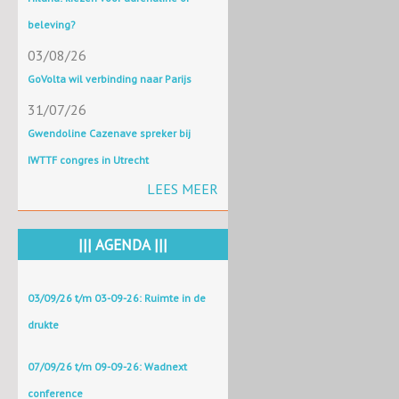
beleving?
03/08/26
GoVolta wil verbinding naar Parijs
31/07/26
Gwendoline Cazenave spreker bij
IWTTF congres in Utrecht
LEES MEER
||| AGENDA |||
03/09/26 t/m 03-09-26: Ruimte in de
drukte
07/09/26 t/m 09-09-26: Wadnext
conference