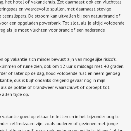
, het hotel of vakantiehuis. Zet daarnaast ook een vluchttas
keringspas en waardevolle spullen, met daarnaast stevige
je teenslippers. De stroom kan uitvallen bij een natuurbrand of
voor een opgeladen powerbank. Tot slot, als je altijd voldoende
 weg als je moet vluchten voor brand of een naderende
 op vakantie zich minder bewust zijn van mogelijke risico's.
eklimmen of ruïne zien, ook om 12 uur 's middags met 40 graden.
eerder of later op de dag, houd voldoende rust en neem genoeg
kantie, dus ik blijf ondanks dreigend gevaar nog in mijn
r als de politie of brandweer waarschuwt of oproept tot
 allen tijde op.”
vakantie goed op elkaar te letten en in het bijzonder oog te
nder zelfredzaam zijn, zoals ouderen of gezinnen met jonge
 niet alleen jezelf, maar ook anderen om veilig te blijven", aldus