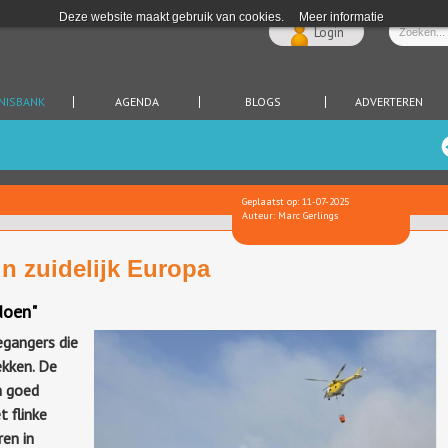
Deze website maakt gebruik van cookies.
Meer informatie
Login
NISBANK
AGENDA
BLOGS
ADVERTEREN
Geplaatst op: 11-07-2025
Auteur: Marc Gerlings
n zuidelijk Europa
doen"
gangers die
ekken. De
m goed
 flinke
en in