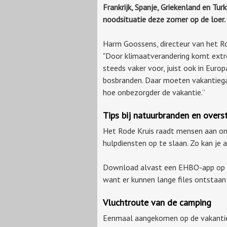
Frankrijk, Spanje, Griekenland en Turki
noodsituatie deze zomer op de loer
Harm Goossens, directeur van het Ro
"Door klimaatverandering komt ext
steeds vaker voor, juist ook in Euro
bosbranden. Daar moeten vakantiegan
hoe onbezorgder de vakantie.”
Tips bij natuurbranden en over
Het Rode Kruis raadt mensen aan o
hulpdiensten op te slaan. Zo kan je 
Download alvast een EHBO-app op j
want er kunnen lange files ontstaa
Vluchtroute van de camping
Eenmaal aangekomen op de vakantieb