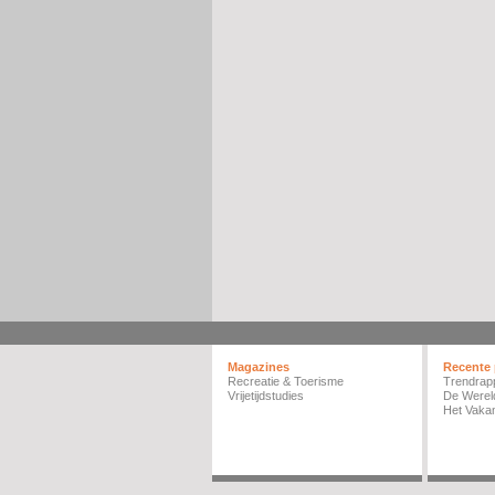
Magazines
Recente 
Recreatie & Toerisme
Trendrap
Vrijetijdstudies
De Werel
Het Vakan