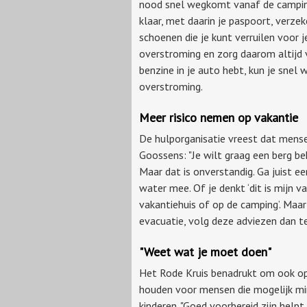
nood snel wegkomt vanaf de camping
klaar, met daarin je paspoort, verze
schoenen die je kunt verruilen voor 
overstroming en zorg daarom altijd 
benzine in je auto hebt, kun je snel
overstroming.
Meer risico nemen op vakantie
De hulporganisatie vreest dat mensen
Goossens: "Je wilt graag een berg b
Maar dat is onverstandig. Ga juist 
water mee. Of je denkt ‘dit is mijn va
vakantiehuis of op de camping’. Maa
evacuatie, volg deze adviezen dan te
"Weet wat je moet doen"
Het Rode Kruis benadrukt om ook op 
houden voor mensen die mogelijk mi
kinderen. "Goed voorbereid zijn helpt