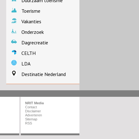
Duurzaam toerisme
Toerisme
Vakanties
Onderzoek
Dagrecreatie
CELTH
LDA
Destinatie Nederland
NRIT Media
Contact
Disclaimer
Adverteren
Sitemap
RSS