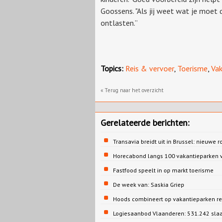
Goossens. "Als jij weet wat je moet
ontlasten.”
Topics:
Reis & vervoer
,
Toerisme
,
Vak
« Terug naar het overzicht
Gerelateerde berichten:
Transavia breidt uit in Brussel: nieuwe r
Horecabond langs 100 vakantieparken v
Fastfood speelt in op markt toerisme
De week van: Saskia Griep
Hoods combineert op vakantieparken re
Logiesaanbod Vlaanderen: 531.242 sla