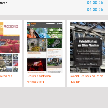
04-08-26
ntbron
04-08-26
roceedings
Bedrijfslidmaatschap
Colonial Heritage and Ethnic
Kennisplatform
Pluralism