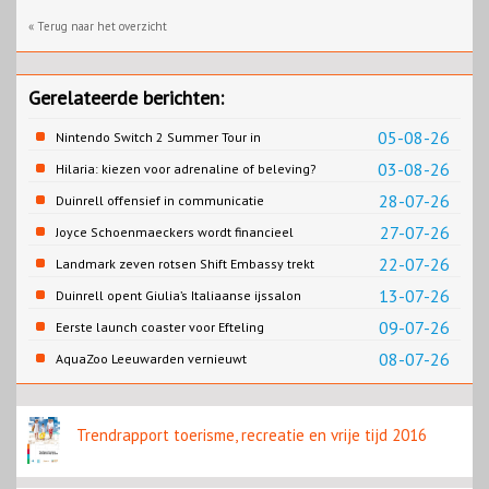
« Terug naar het overzicht
Gerelateerde berichten:
05-08-26
Nintendo Switch 2 Summer Tour in
Slagharen
03-08-26
Hilaria: kiezen voor adrenaline of beleving?
28-07-26
Duinrell offensief in communicatie
27-07-26
Joyce Schoenmaeckers wordt financieel
directeur Efteling
22-07-26
Landmark zeven rotsen Shift Embassy trekt
naar verwachting honderdduizenden
13-07-26
Duinrell opent Giulia’s Italiaanse ijssalon
bezoekers
09-07-26
Eerste launch coaster voor Efteling
08-07-26
AquaZoo Leeuwarden vernieuwt
onderwaterwerelden
Trendrapport toerisme, recreatie en vrije tijd 2016