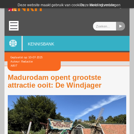
Login
Deze website maakt gebruik van cookies.
Deze melding verbergen
Meer informatie
KENNISBANK
Geplaatst op: 10-07-2025
Auteur: Redactie
NRIT
Madurodam opent grootste
attractie ooit: De Windjager