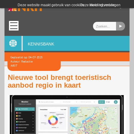
Login
Deze website maakt gebruik van cookies.
Deze melding verbergen
Meer informatie
KENNISBANK
Geplaatst op: 04-07-2025
Auteur: Redactie
NRIT
Nieuwe tool brengt toeristisch
aanbod regio in kaart