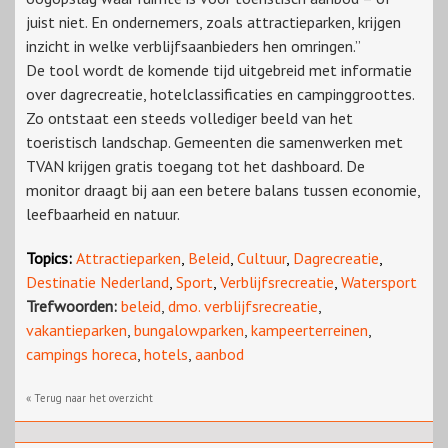
juist niet. En ondernemers, zoals attractieparken, krijgen
inzicht in welke verblijfsaanbieders hen omringen.”
De tool wordt de komende tijd uitgebreid met informatie
over dagrecreatie, hotelclassificaties en campinggroottes.
Zo ontstaat een steeds vollediger beeld van het
toeristisch landschap. Gemeenten die samenwerken met
TVAN krijgen gratis toegang tot het dashboard. De
monitor draagt bij aan een betere balans tussen economie,
leefbaarheid en natuur.
Topics:
Attractieparken
,
Beleid
,
Cultuur
,
Dagrecreatie
,
Destinatie Nederland
,
Sport
,
Verblijfsrecreatie
,
Watersport
Trefwoorden:
beleid
,
dmo. verblijfsrecreatie
,
vakantieparken
,
bungalowparken
,
kampeerterreinen
,
campings horeca
,
hotels
,
aanbod
« Terug naar het overzicht