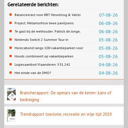
Gerelateerde berichten:
07-08-26
Balanceeract voor RBT Heuvelrug & Vallei
06-08-26
Project: Metamorfose twee paviljoens
Biesbosch MuseumEiland
06-08-26
Te gast bij de wethouder: Patrick de Jonge,
Gemeente Emmen
05-08-26
Nintendo Switch 2 Summer Tour in
Slagharen
05-08-26
Horecabond langs 100 vakantieparken voor
Cao-recreatie
05-08-26
Hoods combineert op vakantieparken
recreatie en wonen
04-08-26
Logiesaanbod Vlaanderen: 531.242
slaapplaatsen
04-08-26
Het einde van de DMO?
Brancherapport: De opmars van de keten: kans of
bedreiging
Trendrapport toerisme, recreatie en vrije tijd 2019