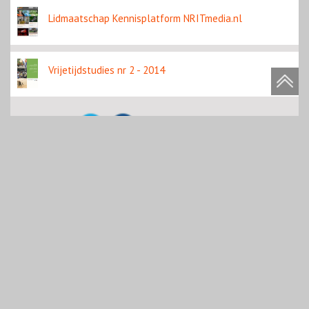
Lidmaatschap Kennisplatform NRITmedia.nl
Vrijetijdstudies nr 2 - 2014