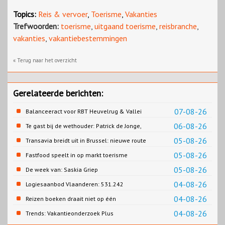
Topics:
Reis & vervoer
,
Toerisme
,
Vakanties
Trefwoorden:
toerisme
,
uitgaand toerisme
,
reisbranche
,
vakanties
,
vakantiebestemmingen
« Terug naar het overzicht
Gerelateerde berichten:
07-08-26
Balanceeract voor RBT Heuvelrug & Vallei
06-08-26
Te gast bij de wethouder: Patrick de Jonge,
Gemeente Emmen
05-08-26
Transavia breidt uit in Brussel: nieuwe route
naar Porto
05-08-26
Fastfood speelt in op markt toerisme
05-08-26
De week van: Saskia Griep
04-08-26
Logiesaanbod Vlaanderen: 531.242
slaapplaatsen
04-08-26
Reizen boeken draait niet op één
contentbron
04-08-26
Trends: Vakantieonderzoek Plus