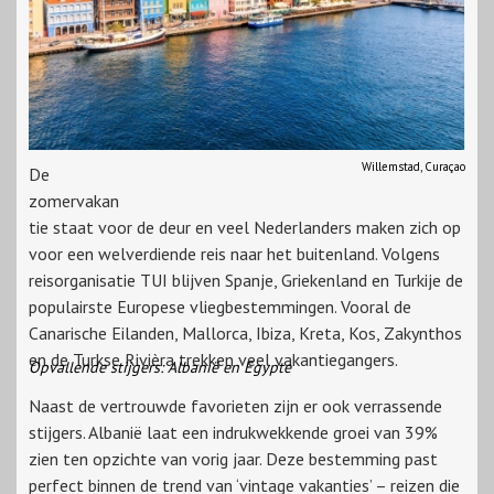
Willemstad, Curaçao
De
zomervakan
tie staat voor de deur en veel Nederlanders maken zich op
voor een welverdiende reis naar het buitenland. Volgens
reisorganisatie TUI blijven Spanje, Griekenland en Turkije de
populairste Europese vliegbestemmingen. Vooral de
Canarische Eilanden, Mallorca, Ibiza, Kreta, Kos, Zakynthos
en de Turkse Rivièra trekken veel vakantiegangers.
Opvallende stijgers: Albanië en Egypte
Naast de vertrouwde favorieten zijn er ook verrassende
stijgers. Albanië laat een indrukwekkende groei van 39%
zien ten opzichte van vorig jaar. Deze bestemming past
perfect binnen de trend van ‘vintage vakanties’ – reizen die