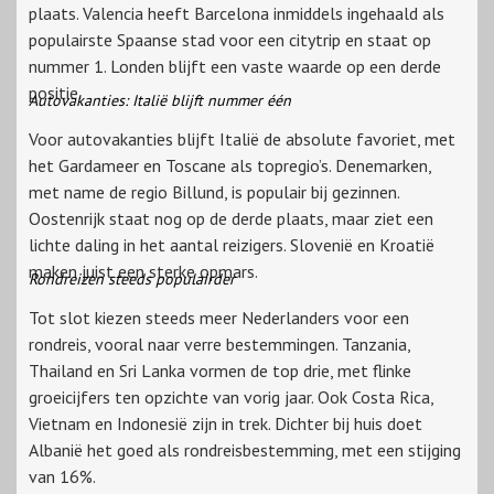
plaats. Valencia heeft Barcelona inmiddels ingehaald als
populairste Spaanse stad voor een citytrip en staat op
nummer 1. Londen blijft een vaste waarde op een derde
positie.
Autovakanties: Italië blijft nummer één
Voor autovakanties blijft Italië de absolute favoriet, met
het Gardameer en Toscane als topregio’s. Denemarken,
met name de regio Billund, is populair bij gezinnen.
Oostenrijk staat nog op de derde plaats, maar ziet een
lichte daling in het aantal reizigers. Slovenië en Kroatië
maken juist een sterke opmars.
Rondreizen steeds populairder
Tot slot kiezen steeds meer Nederlanders voor een
rondreis, vooral naar verre bestemmingen. Tanzania,
Thailand en Sri Lanka vormen de top drie, met flinke
groeicijfers ten opzichte van vorig jaar. Ook Costa Rica,
Vietnam en Indonesië zijn in trek. Dichter bij huis doet
Albanië het goed als rondreisbestemming, met een stijging
van 16%.