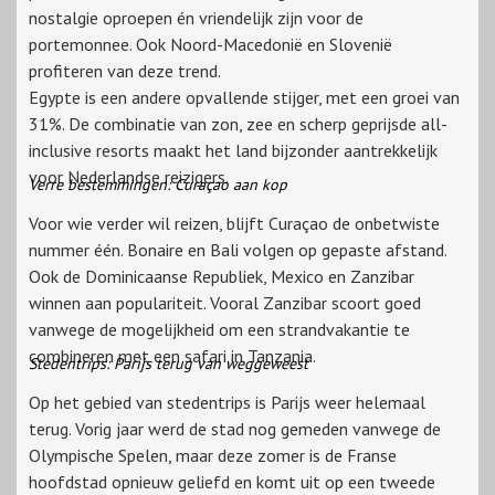
nostalgie oproepen én vriendelijk zijn voor de
portemonnee. Ook Noord-Macedonië en Slovenië
profiteren van deze trend.
Egypte is een andere opvallende stijger, met een groei van
31%. De combinatie van zon, zee en scherp geprijsde all-
inclusive resorts maakt het land bijzonder aantrekkelijk
voor Nederlandse reizigers.
Verre bestemmingen: Curaçao aan kop
Voor wie verder wil reizen, blijft Curaçao de onbetwiste
nummer één. Bonaire en Bali volgen op gepaste afstand.
Ook de Dominicaanse Republiek, Mexico en Zanzibar
winnen aan populariteit. Vooral Zanzibar scoort goed
vanwege de mogelijkheid om een strandvakantie te
combineren met een safari in Tanzania.
Stedentrips: Parijs terug van weggeweest
Op het gebied van stedentrips is Parijs weer helemaal
terug. Vorig jaar werd de stad nog gemeden vanwege de
Olympische Spelen, maar deze zomer is de Franse
hoofdstad opnieuw geliefd en komt uit op een tweede