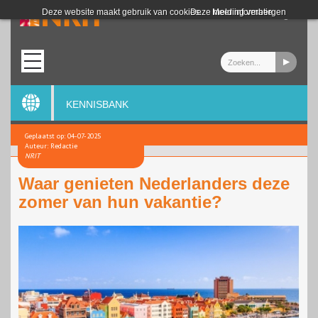
Login
Deze website maakt gebruik van cookies.
Deze melding verbergen
Meer informatie
KENNISBANK
Geplaatst op: 04-07-2025
Auteur: Redactie
NRIT
Waar genieten Nederlanders deze
zomer van hun vakantie?