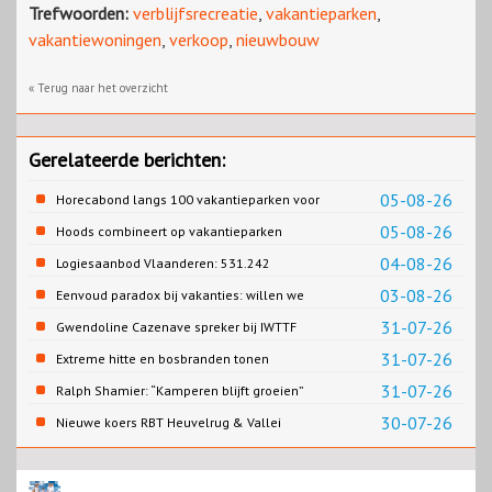
Trefwoorden:
verblijfsrecreatie
,
vakantieparken
,
vakantiewoningen
,
verkoop
,
nieuwbouw
« Terug naar het overzicht
Gerelateerde berichten:
05-08-26
Horecabond langs 100 vakantieparken voor
Cao-recreatie
05-08-26
Hoods combineert op vakantieparken
recreatie en wonen
04-08-26
Logiesaanbod Vlaanderen: 531.242
slaapplaatsen
03-08-26
Eenvoud paradox bij vakanties: willen we
eenvoud of toch goed verzorgd?
31-07-26
Gwendoline Cazenave spreker bij IWTTF
congres in Utrecht
31-07-26
Extreme hitte en bosbranden tonen
noodzaak snellere verduurzaming
31-07-26
Ralph Shamier: “Kamperen blijft groeien”
reisbranche
30-07-26
Nieuwe koers RBT Heuvelrug & Vallei
zichtbaar in eerste resultaten 2026