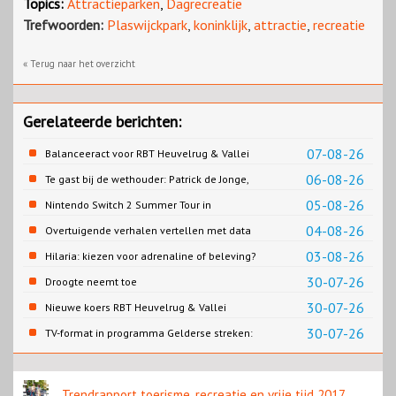
Topics:
Attractieparken
,
Dagrecreatie
Trefwoorden:
Plaswijckpark
,
koninklijk
,
attractie
,
recreatie
« Terug naar het overzicht
Gerelateerde berichten:
07-08-26
Balanceeract voor RBT Heuvelrug & Vallei
06-08-26
Te gast bij de wethouder: Patrick de Jonge,
Gemeente Emmen
05-08-26
Nintendo Switch 2 Summer Tour in
Slagharen
04-08-26
Overtuigende verhalen vertellen met data
03-08-26
Hilaria: kiezen voor adrenaline of beleving?
30-07-26
Droogte neemt toe
30-07-26
Nieuwe koers RBT Heuvelrug & Vallei
zichtbaar in eerste resultaten 2026
30-07-26
TV-format in programma Gelderse streken:
Rondje Gelderland
Trendrapport toerisme, recreatie en vrije tijd 2017