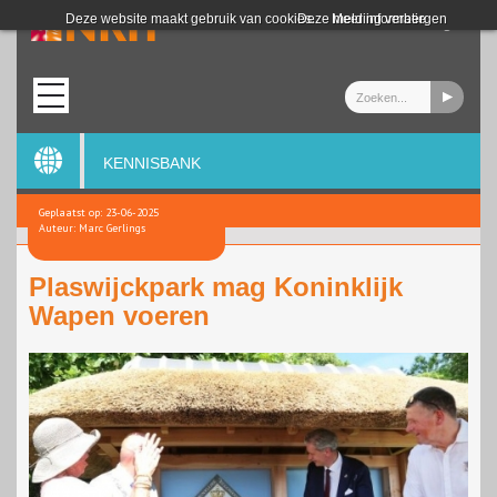
Login
Deze website maakt gebruik van cookies.
Deze melding verbergen
Meer informatie
KENNISBANK
Geplaatst op: 23-06-2025
Auteur: Marc Gerlings
Plaswijckpark mag Koninklijk
Wapen voeren