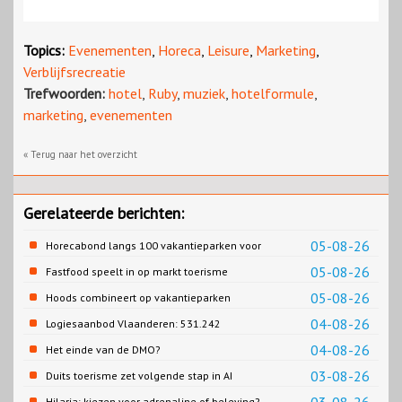
Topics:
Evenementen
,
Horeca
,
Leisure
,
Marketing
,
Verblijfsrecreatie
Trefwoorden:
hotel
,
Ruby
,
muziek
,
hotelformule
,
marketing
,
evenementen
« Terug naar het overzicht
Gerelateerde berichten:
05-08-26
Horecabond langs 100 vakantieparken voor
Cao-recreatie
05-08-26
Fastfood speelt in op markt toerisme
05-08-26
Hoods combineert op vakantieparken
recreatie en wonen
04-08-26
Logiesaanbod Vlaanderen: 531.242
slaapplaatsen
04-08-26
Het einde van de DMO?
03-08-26
Duits toerisme zet volgende stap in AI
content
Hilaria: kiezen voor adrenaline of beleving?