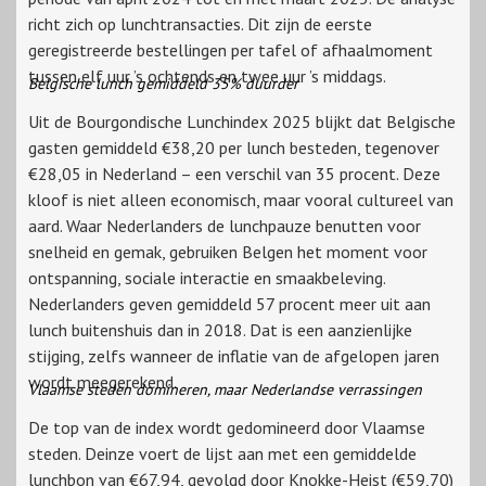
richt zich op lunchtransacties. Dit zijn de eerste
geregistreerde bestellingen per tafel of afhaalmoment
tussen elf uur ’s ochtends en twee uur ’s middags.
Belgische lunch gemiddeld 35% duurder
Uit de Bourgondische Lunchindex 2025 blijkt dat Belgische
gasten gemiddeld €38,20 per lunch besteden, tegenover
€28,05 in Nederland – een verschil van 35 procent. Deze
kloof is niet alleen economisch, maar vooral cultureel van
aard. Waar Nederlanders de lunchpauze benutten voor
snelheid en gemak, gebruiken Belgen het moment voor
ontspanning, sociale interactie en smaakbeleving.
Nederlanders geven gemiddeld 57 procent meer uit aan
lunch buitenshuis dan in 2018. Dat is een aanzienlijke
stijging, zelfs wanneer de inflatie van de afgelopen jaren
wordt meegerekend.
Vlaamse steden domineren, maar Nederlandse verrassingen
De top van de index wordt gedomineerd door Vlaamse
steden. Deinze voert de lijst aan met een gemiddelde
lunchbon van €67,94, gevolgd door Knokke-Heist (€59,70)