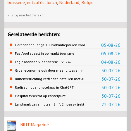
brasserie
,
eetcafés
,
lunch
,
Nederland
,
België
« Terug naar het overzicht
Gerelateerde berichten:
05-08-26
Horecabond langs 100 vakantieparken voor
Cao-recreatie
05-08-26
Fastfood speelt in op markt toerisme
04-08-26
Logiesaanbod Vlaanderen: 531.242
slaapplaatsen
30-07-26
Groei economie ook door meer uitgaven in
horeca
30-07-26
Buitenverlichting verfijnder instellen met AI
30-07-26
Radisson opent hotelapp in ChatGPT
30-07-26
Hospitalitysector op kantelpunt
22-07-26
Landmark zeven rotsen Shift Embassy trekt
naar verwachting honderdduizenden
bezoekers
NRIT Magazine