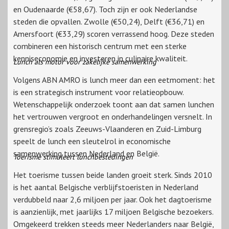
en Oudenaarde (€58,67). Toch zijn er ook Nederlandse
steden die opvallen. Zwolle (€50,24), Delft (€36,71) en
Amersfoort (€33,29) scoren verrassend hoog. Deze steden
combineren een historisch centrum met een sterke
kenniseconomie en investeren in culinaire kwaliteit.
Lunch als motor voor zakelijke samenwerking
Volgens ABN AMRO is lunch meer dan een eetmoment: het
is een strategisch instrument voor relatieopbouw.
Wetenschappelijk onderzoek toont aan dat samen lunchen
het vertrouwen vergroot en onderhandelingen versnelt. In
grensregio’s zoals Zeeuws-Vlaanderen en Zuid-Limburg
speelt de lunch een sleutelrol in economische
samenwerking tussen Nederland en België.
Toerisme stimuleert lunchbestedingen
Het toerisme tussen beide landen groeit sterk. Sinds 2010
is het aantal Belgische verblijfstoeristen in Nederland
verdubbeld naar 2,6 miljoen per jaar. Ook het dagtoerisme
is aanzienlijk, met jaarlijks 17 miljoen Belgische bezoekers.
Omgekeerd trekken steeds meer Nederlanders naar België,