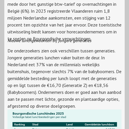
mede door het gunstige btw-tarief op overnachtingen in
België (6%). In 2023 registreerde Vlaanderen ruim 1,8
miljoen Nederlandse aankomsten, een stijging van 12
procent ten opzichte van het jaar ervoor. Deze toeristische
uitwisseling biedt kansen voor horecaondernemers om in
te spelen op Bourgondische verwachtingen.
Nieuwe lunchgewoonten bij jongere generaties
De onderzoekers zien ook verschillen tussen generaties.
Jongere generaties lunchen vaker buiten de deur. In
Nederland eet 37% van de millennials wekelijks
buitenshuis, tegenover slechts 7% van de babyboomers. De
gemiddelde besteding per lunch loopt met de generaties
op en ligt tussen de €16,70 (Generatie Z) en €18,56
(Babyboomers). Ondernemers doen er goed aan hun aanbod
aan te passen met lichte, gezonde en plantaardige opties,
afgestemd op diverse doelgroepen.