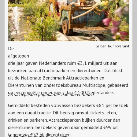
Garden Tour Toverland
De
afgelopen
drie jaar gaven Nederlanders ruim €3,1 miljard uit aan
bezoeken aan attractieparken en dierentuinen. Dat blijkt
uit de Nationale Benchmark Attractieparken en
Dierentuinen van onderzoeksbureau Multiscope, gebaseerd
op een enquête onder meer dan 4.100 Nederlanders.
Attractieparken populairder dan dierentuinen
Gemiddeld besteden volwassen bezoekers €81 per bezoek
aan een dagattractie. Dit bedrag omvat tickets, eten,
drinken en parkeren. Attractieparken blijken duurder dan
dierentuinen: bezoekers geven daar gemiddeld €99 uit,
tegenover €72 bij dierentuinen.
Toverland koploper in uitgaven