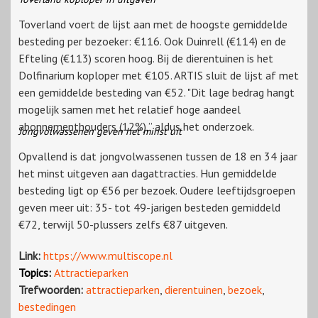
Toverland voert de lijst aan met de hoogste gemiddelde
besteding per bezoeker: €116. Ook Duinrell (€114) en de
Efteling (€113) scoren hoog. Bij de dierentuinen is het
Dolfinarium koploper met €105. ARTIS sluit de lijst af met
een gemiddelde besteding van €52. "Dit lage bedrag hangt
mogelijk samen met het relatief hoge aandeel
abonnementhouders (12%),” aldus het onderzoek.
Jongvolwassenen geven het minst uit
Opvallend is dat jongvolwassenen tussen de 18 en 34 jaar
het minst uitgeven aan dagattracties. Hun gemiddelde
besteding ligt op €56 per bezoek. Oudere leeftijdsgroepen
geven meer uit: 35- tot 49-jarigen besteden gemiddeld
€72, terwijl 50-plussers zelfs €87 uitgeven.
Link:
https://www.multiscope.nl
Topics:
Attractieparken
Trefwoorden:
attractieparken
,
dierentuinen
,
bezoek
,
bestedingen