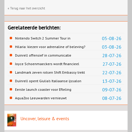
« Terug naar het overzicht
Gerelateerde berichten:
05-08-26
Nintendo Switch 2 Summer Tour in
Slagharen
03-08-26
Hilaria: kiezen voor adrenaline of beleving?
28-07-26
Duinrell offensief in communicatie
27-07-26
Joyce Schoenmaeckers wordt financieel
directeur Efteling
22-07-26
Landmark zeven rotsen Shift Embassy trekt
naar verwachting honderdduizenden
13-07-26
Duinrell opent Giulia’s Italiaanse ijssalon
bezoekers
09-07-26
Eerste launch coaster voor Efteling
08-07-26
AquaZoo Leeuwarden vernieuwt
onderwaterwerelden
Uncover, leisure & events