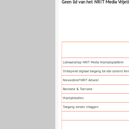
Geen lid van het NRIT Media Vrijet
Lidmaatschap NRIT Media Vrijetijdsplatform
Onbeperkt digitaal toegang tot alle content Ke
Nieuwsbrief NRIT Actueel
Recreatie & Toerisme
Vrijetijdstudies
Toegang zonder inloggen