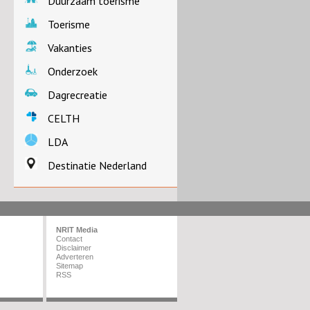
Duurzaam toerisme
Toerisme
Vakanties
Onderzoek
Dagrecreatie
CELTH
LDA
Destinatie Nederland
NRIT Media
Contact
Disclaimer
Adverteren
Sitemap
RSS