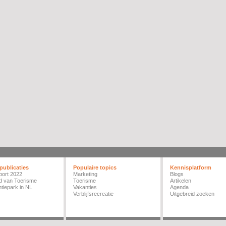
publicaties
Populaire topics
Kennisplatform
port 2022
Marketing
Blogs
d van Toerisme
Toerisme
Artikelen
tiepark in NL
Vakanties
Agenda
Verblijfsrecreatie
Uitgebreid zoeken