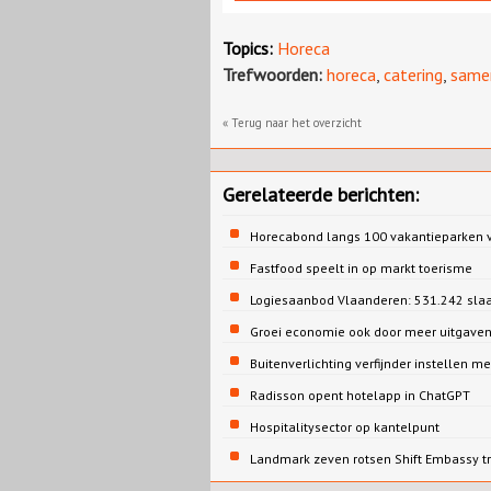
Topics:
Horeca
Trefwoorden:
horeca
,
catering
,
same
« Terug naar het overzicht
Gerelateerde berichten:
Horecabond langs 100 vakantieparken v
Fastfood speelt in op markt toerisme
Logiesaanbod Vlaanderen: 531.242 sla
Groei economie ook door meer uitgaven
Buitenverlichting verfijnder instellen me
Radisson opent hotelapp in ChatGPT
Hospitalitysector op kantelpunt
Landmark zeven rotsen Shift Embassy t