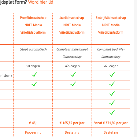
ijdsplatform?
Word hier lid
Proeflidmaatschap
Jaarlidmaatschap
Bedrijfslidmaatschap
NRIT Media
NRIT Media
NRIT Media
Vrijetijdsplatform
Vrijetijdsplatform
Vrijetijdsplatform
Stopt automatisch
Compleet individueel
Compleet bedrijfs-
lidmaatschap
lidmaatschap
90 dagen
365 dagen
365 dagen
nnisbank
€ 45,-
€ 165,75 per jaar
Vanaf € 331,50 per jaar
Probeer nu
Bestel nu
Bestel nu