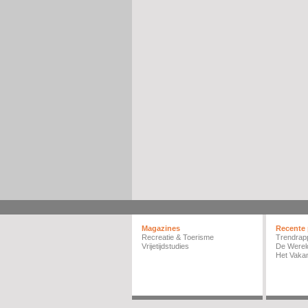
Magazines
Recente 
Recreatie & Toerisme
Trendrap
Vrijetijdstudies
De Werel
Het Vakan