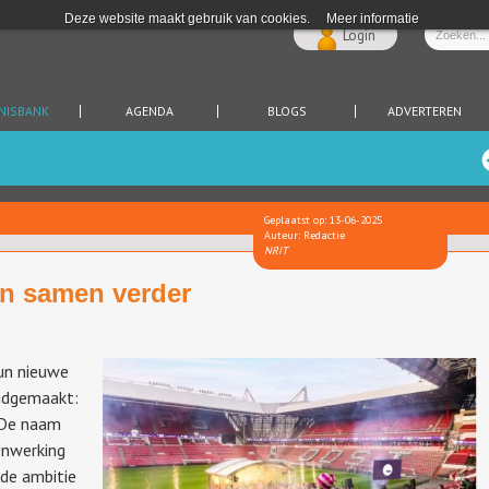
Deze website maakt gebruik van cookies.
Meer informatie
Login
NISBANK
AGENDA
BLOGS
ADVERTEREN
Geplaatst op: 13-06-2025
Auteur: Redactie
NRIT
an samen verder
un nieuwe
ndgemaakt:
 De naam
enwerking
lde ambitie