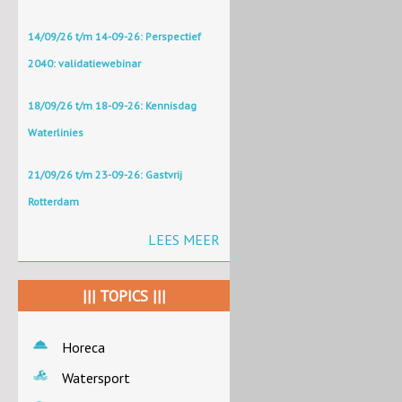
14/09/26 t/m 14-09-26: Perspectief
2040: validatiewebinar
18/09/26 t/m 18-09-26: Kennisdag
Waterlinies
21/09/26 t/m 23-09-26: Gastvrij
Rotterdam
LEES MEER
||| TOPICS |||
Horeca
Watersport