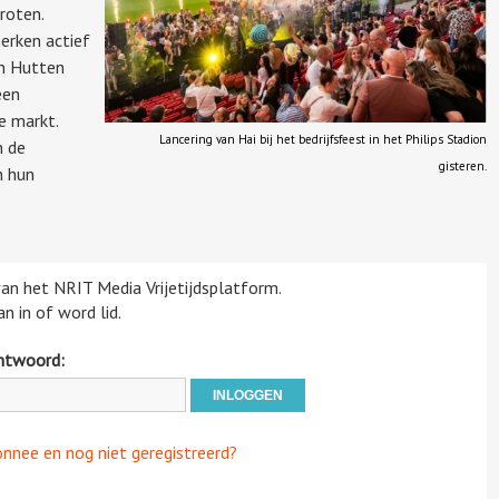
roten.
erken actief
an Hutten
een
e markt.
Lancering van Hai bij het bedrijfsfeest in het Philips Stadion
n de
gisteren.
n hun
 van het NRIT Media Vrijetijdsplatform.
n in of word lid.
htwoord:
onnee en nog niet geregistreerd?