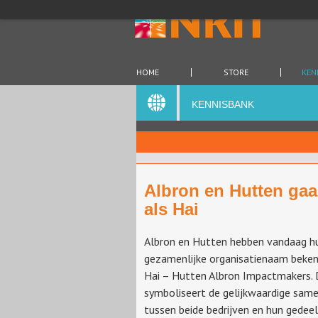
HOME
STORE
KEN
KENNISBANK
Albron en Hutten ga
als Hai
Albron en Hutten hebben vandaag h
gezamenlijke organisatienaam beke
Hai – Hutten Albron Impactmakers.
symboliseert de gelijkwaardige sam
tussen beide bedrijven en hun gedee