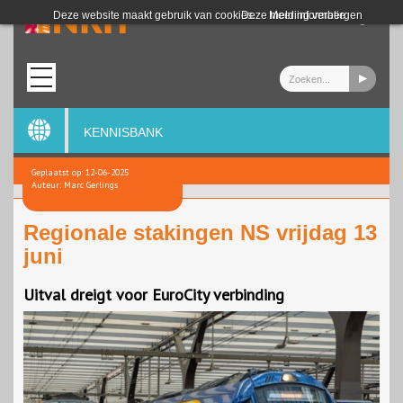
Login
Deze website maakt gebruik van cookies.
Deze melding verbergen
Meer informatie
KENNISBANK
Geplaatst op: 12-06-2025
Auteur: Marc Gerlings
Regionale stakingen NS vrijdag 13
juni
Uitval dreigt voor EuroCity verbinding