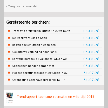
« Terug naar het overzicht
Gerelateerde berichten:
05-08-26
Transavia breidt uit in Brussel: nieuwe route
naar Porto
05-08-26
De week van: Saskia Griep
04-08-26
Reizen boeken draait niet op één
contentbron
03-08-26
GoVolta wil verbinding naar Parijs
03-08-26
Eenvoud paradox bij vakanties: willen we
eenvoud of toch goed verzorgd?
03-08-26
Sportreizen hangen samen met
bestemming en welzijn
31-07-26
Hogere bezettingsgraad vliegtuigen in Q2
van 2026
31-07-26
Gwendoline Cazenave spreker bij IWTTF
congres in Utrecht
Trendrapport toerisme, recreatie en vrije tijd 2015