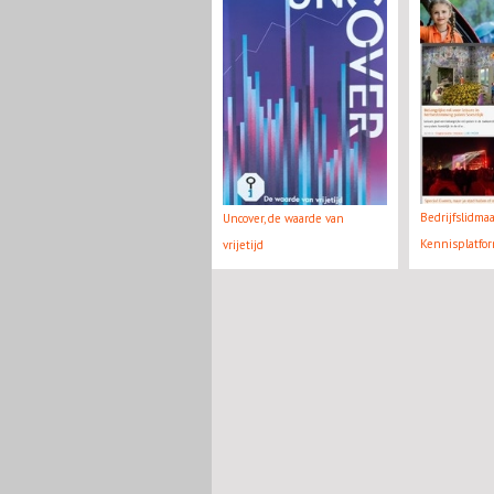
Bedrijfslidma
Uncover, de waarde van
Kennisplatfo
vrijetijd