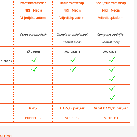
Proeflidmaatschap
Jaarlidmaatschap
Bedrijfslidmaatschap
NRIT Media
NRIT Media
NRIT Media
Vrijetijdsplatform
Vrijetijdsplatform
Vrijetijdsplatform
Stopt automatisch
Compleet individueel
Compleet bedrijfs-
lidmaatschap
lidmaatschap
90 dagen
365 dagen
365 dagen
nnisbank
€ 45,-
€ 165,75 per jaar
Vanaf € 331,50 per jaar
Probeer nu
Bestel nu
Bestel nu
keting