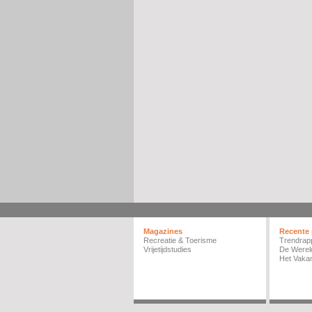
Magazines
Recente 
Recreatie & Toerisme
Trendrap
Vrijetijdstudies
De Werel
Het Vakan