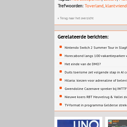
Trefwoorden:
Toverland
,
klantvriend
« Terug naar het overzicht
Gerelateerde berichten:
Nintendo Switch 2 Summer Tour in Slag
Horecabond langs 100 vakantieparken v
Het einde van de DMO?
Duits toerisme zet volgende stap in AI c
Hilaria: kiezen voor adrenaline of belev
Gwendoline Cazenave spreker bij IWTTF 
Nieuwe koers RBT Heuvelrug & Vallei zi
TV-format in programma Gelderse strek