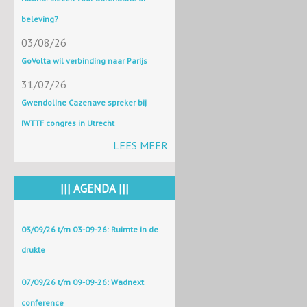
beleving?
03/08/26
GoVolta wil verbinding naar Parijs
31/07/26
Gwendoline Cazenave spreker bij
IWTTF congres in Utrecht
LEES MEER
||| AGENDA |||
03/09/26 t/m 03-09-26: Ruimte in de
drukte
07/09/26 t/m 09-09-26: Wadnext
conference