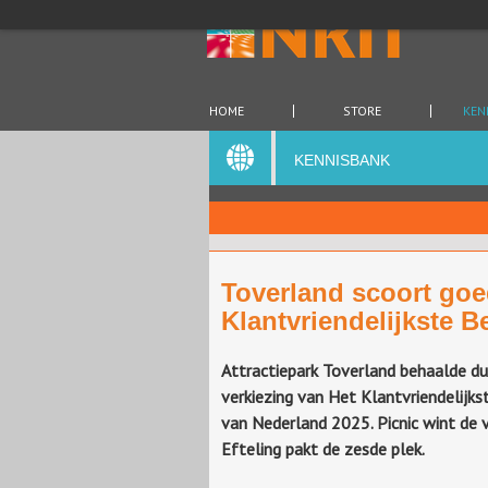
HOME
STORE
KEN
KENNISBANK
Toverland scoort goe
Klantvriendelijkste Be
Attractiepark Toverland behaalde du
verkiezing van Het Klantvriendelijkst
van Nederland 2025. Picnic wint de v
Efteling pakt de zesde plek.