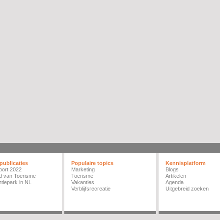
publicaties
Populaire topics
Kennisplatform
port 2022
Marketing
Blogs
d van Toerisme
Toerisme
Artikelen
tiepark in NL
Vakanties
Agenda
Verblijfsrecreatie
Uitgebreid zoeken