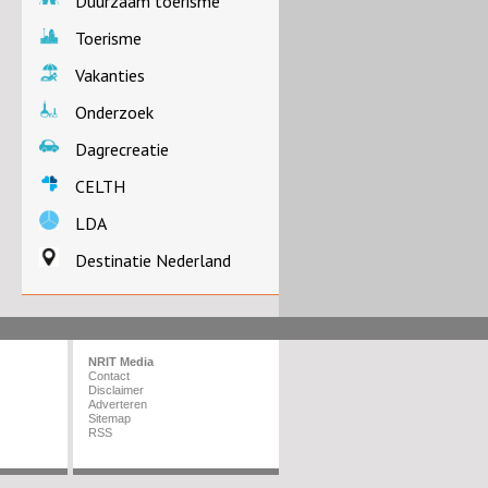
Duurzaam toerisme
Toerisme
Vakanties
Onderzoek
Dagrecreatie
CELTH
LDA
Destinatie Nederland
NRIT Media
Contact
Disclaimer
Adverteren
Sitemap
RSS