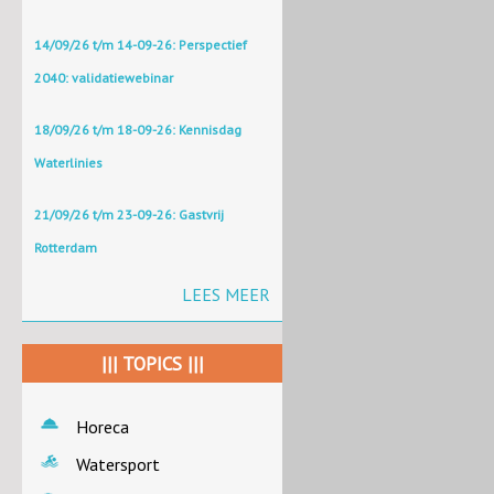
14/09/26 t/m 14-09-26: Perspectief
2040: validatiewebinar
18/09/26 t/m 18-09-26: Kennisdag
Waterlinies
21/09/26 t/m 23-09-26: Gastvrij
Rotterdam
LEES MEER
||| TOPICS |||
Horeca
Watersport