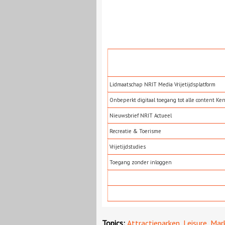
Lidmaatschap NRIT Media Vrijetijdsplatform
Onbeperkt digitaal toegang tot alle content Ke
Nieuwsbrief NRIT Actueel
Recreatie & Toerisme
Vrijetijdstudies
Toegang zonder inloggen
Topics:
Attractieparken
,
Leisure
,
Mar