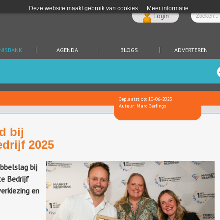
Deze website maakt gebruik van cookies.
Meer informatie
Login
NISBANK
AGENDA
BLOGS
ADVERTEREN
Geplaatst op: 10-06-2025
Auteur: Marc Gerlings
d bij
drijf 2025
bbelslag bij
e Bedrijf
erkiezing en