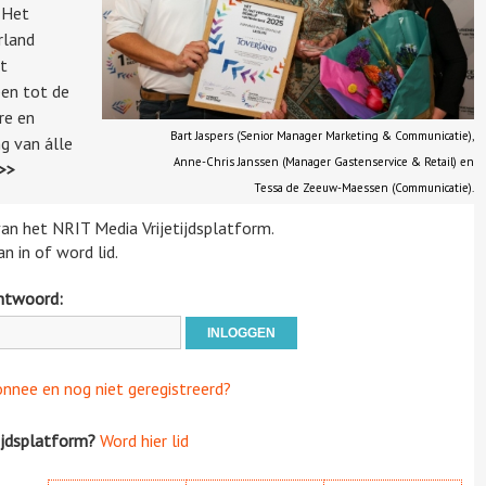
n Het
rland
et
pen tot de
re en
Bart Jaspers (Senior Manager Marketing & Communicatie),
g van álle
Anne-Chris Janssen (Manager Gastenservice & Retail) en
>>
Tessa de Zeeuw-Maessen (Communicatie).
 van het NRIT Media Vrijetijdsplatform.
n in of word lid.
htwoord:
onnee en nog niet geregistreerd?
ijdsplatform?
Word hier lid