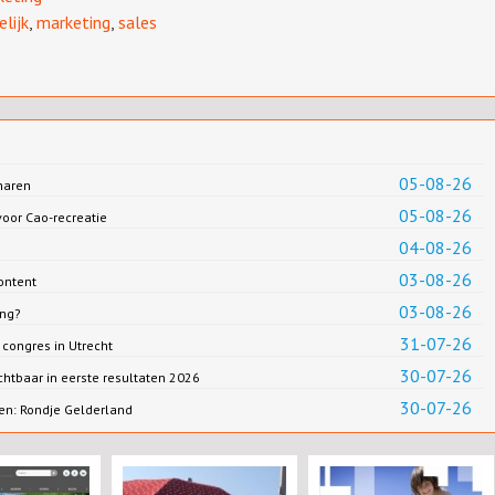
elijk
,
marketing
,
sales
05-08-26
haren
05-08-26
oor Cao-recreatie
04-08-26
03-08-26
ontent
03-08-26
ing?
31-07-26
congres in Utrecht
30-07-26
chtbaar in eerste resultaten 2026
30-07-26
en: Rondje Gelderland