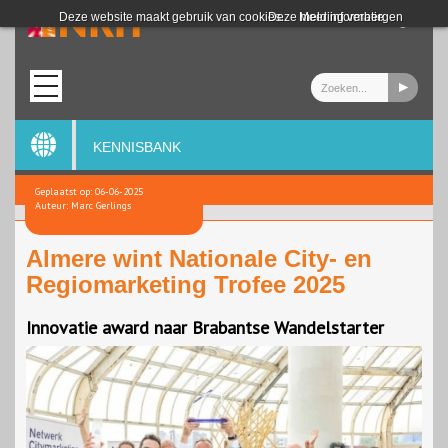
Login
Deze website maakt gebruik van cookies.
Deze melding verbergen
Meer informatie
KENNISBANK
Geplaatst op: 06-06-2025
Auteur: Marc Gerlings
Almere wint Nationale City- en
Regiomarketing Trofee 2025
Innovatie award naar Brabantse Wandelstarter