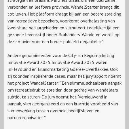
strategie van Brabant Partners draait om een duurzame,
verbonden en leefbare provincie. WandelStarter brengt dit
tot leven. Het platform draagt bij aan een betere spreiding
van recreatieve bezoekers, voorkomt overbelasting van
kwetsbare natuurgebieden en stimuleert tegelijkertijd een
gezonde levensstijl onder Brabanders. Wandelen wordt op
deze manier voor een breder publiek toegankelijk."
Andere genomineerden voor de City- en Regiomarketing
Innovatie Award 2025 Innovatie Award 2025 waren
InFlevoland en Eilandmarketing Goeree-Overflakkee. Ook
zij toonden inspirerende cases, maar het juryrapport noemt
het project WandelStarter: "Een slimme, schaalbare aanpak
om recreatiedruk te spreiden door gedrag van wandelaars
subtiel te sturen. De jury noemt het "vernieuwend in
aanpak, slim georganiseerd en een krachtig voorbeeld van
samenwerking tussen overheid, bedrijfsleven en
natuurorganisaties.”