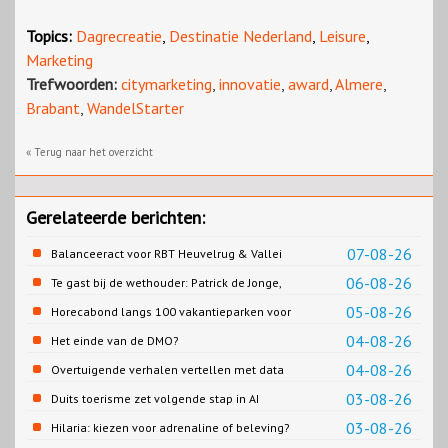
Topics:
Dagrecreatie
,
Destinatie Nederland
,
Leisure
,
Marketing
Trefwoorden:
citymarketing
,
innovatie
,
award
,
Almere
,
Brabant
,
WandelStarter
« Terug naar het overzicht
Gerelateerde berichten:
07-08-26
Balanceeract voor RBT Heuvelrug & Vallei
06-08-26
Te gast bij de wethouder: Patrick de Jonge,
Gemeente Emmen
05-08-26
Horecabond langs 100 vakantieparken voor
Cao-recreatie
04-08-26
Het einde van de DMO?
04-08-26
Overtuigende verhalen vertellen met data
03-08-26
Duits toerisme zet volgende stap in AI
content
03-08-26
Hilaria: kiezen voor adrenaline of beleving?