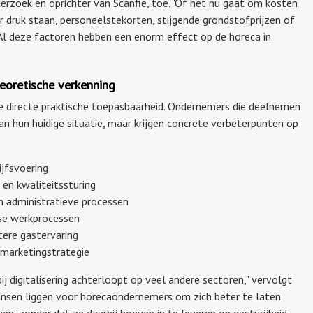
erzoek en oprichter van Scanfie, toe. "Of het nu gaat om kosten
er druk staan, personeelstekorten, stijgende grondstofprijzen of
l deze factoren hebben een enorm effect op de horeca in
heoretische verkenning
de directe praktische toepasbaarheid. Ondernemers die deelnemen
n hun huidige situatie, maar krijgen concrete verbeterpunten op
ijfsvoering
en kwaliteitssturing
n administratieve processen
kse werkprocessen
tere gastervaring
 marketingstrategie
ij digitalisering achterloopt op veel andere sectoren," vervolgt
 kansen liggen voor horecaondernemers om zich beter te laten
en, zonder dat ze daarbij hoeven in te leveren op gastvrijheid,