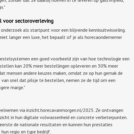
n."
al voor sectoroverleving
onderzoek als startpunt voor een blijvende kennisuitwisseling.
s niet langer een luxe, het bepaalt of je als horecaondernemer
bestelsystemen een goed voorbeeld zijn van hoe technologie een
estellen kan 20% meer bestellingen opleveren en 30% meer
je dat mensen andere keuzes maken, omdat ze op hun gemak de
 van snel dat pilsje te bestellen, nemen ze de tijd om een
ogere marge."
eelnemen via inzicht.horecavanmorgen.nl/2025. Ze ontvangen
nzicht in hun digitale volwassenheid en concrete verbeterpunten.
 eerste de nationale resultaten en kunnen hun prestaties
 hun regio en type bedrijf.