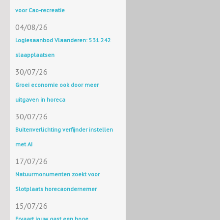
voor Cao-recreatie
04/08/26
Logiesaanbod Vlaanderen: 531.242
slaapplaatsen
30/07/26
Groei economie ook door meer
uitgaven in horeca
30/07/26
Buitenverlichting verfijnder instellen
met AI
17/07/26
Natuurmonumenten zoekt voor
Slotplaats horecaondernemer
15/07/26
Ervaart jouw gast een hoge