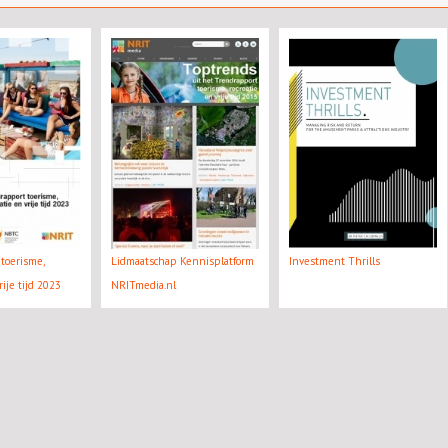
toerisme,
Lidmaatschap Kennisplatform
Investment Thrills
rije tijd 2023
NRITmedia.nl