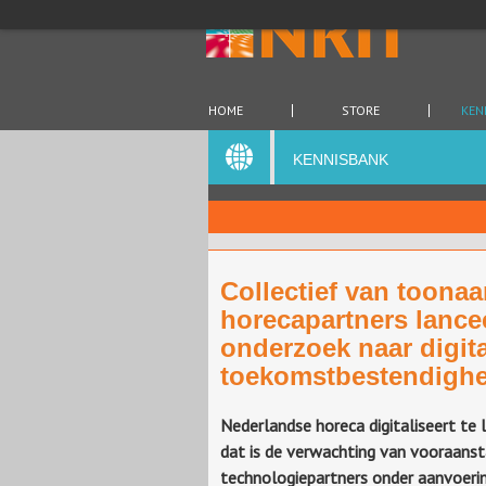
HOME
STORE
KEN
KENNISBANK
Collectief van toona
horecapartners lancee
onderzoek naar digit
toekomstbestendighe
Nederlandse horeca digitaliseert te
dat is de verwachting van vooraans
technologiepartners onder aanvoeri