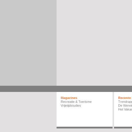
Magazines
Recente 
Recreatie & Toerisme
Trendrap
Vrijetijdstudies
De Werel
Het Vakan