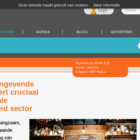
Deze website maakt gebruik van cookies.
Meer informatie
Login
NISBANK
AGENDA
BLOGS
ADVERTEREN
Geplaatst op: 03-06-2025
Auteur: redactie
Uitgever: NRIT Media
angevende
rt cruciaal
ale
id sector
 langzaam,
taande
ng van