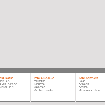
publicaties
Populaire topics
Kennisplatform
port 2022
Marketing
Blogs
d van Toerisme
Toerisme
Artikelen
tiepark in NL
Vakanties
Agenda
Verblijfsrecreatie
Uitgebreid zoeken