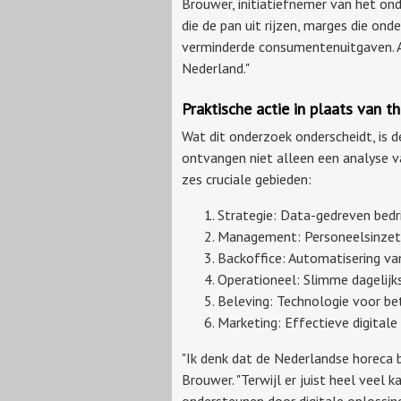
Brouwer, initiatiefnemer van het ond
die de pan uit rijzen, marges die ond
verminderde consumentenuitgaven. A
Nederland."
Praktische actie in plaats van t
Wat dit onderzoek onderscheidt, is 
ontvangen niet alleen een analyse va
zes cruciale gebieden:
Strategie: Data-gedreven bedr
Management: Personeelsinzet 
Backoffice: Automatisering va
Operationeel: Slimme dagelij
Beleving: Technologie voor be
Marketing: Effectieve digitale
"Ik denk dat de Nederlandse horeca b
Brouwer. "Terwijl er juist heel veel
ondersteunen door digitale oplossing