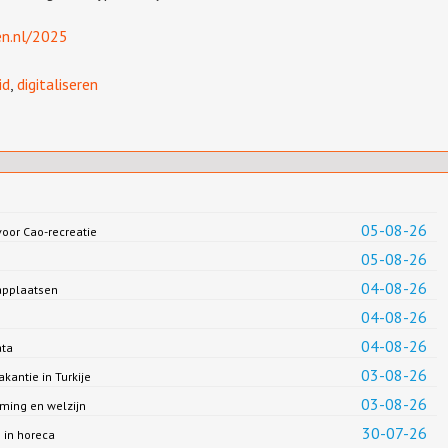
en.nl/2025
id
,
digitaliseren
05-08-26
oor Cao-recreatie
05-08-26
04-08-26
applaatsen
04-08-26
04-08-26
ata
03-08-26
antie in Turkije
03-08-26
ming en welzijn
30-07-26
 in horeca