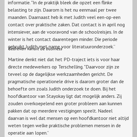
informatie. "In de praktijk bleek die opzet een flinke
belasting te zijn. Daarom is het nu eenmaal per twee
maanden. Daarnaast heb ik met Judith veel een-op-een
contact over praktische zaken. Dat contact is in april nog
intensiever, aan de vooravond van de schoolreisjes. In de
winter is het contact daarentegen minder. Die periode
gebruikt Judith met name voor literatuuronderzoek.”
Gedreven vanuit de business
Martine denkt niet dat het PD-traject iets is voor haar
directe medewerkers op Terschelling. "Daarvoor zijn ze
teveel op de dagelijkse werkzaamheden gericht. De
pragmatische operationele drive is daarom groter dan de
behoefte om zoals Judith onderzoek te doen. Bij het
hoofdkantoor van Stayokay ligt dat mogelijk anders. Zij
zouden overkoepelend een groter probleem aan kunnen
pakken dat op meerdere vestigingen speelt. Nadeel
daarvan is wel dat mensen op een hoofdkantoor niet altijd
weten tegen welke praktische problemen mensen in de
operatie aan lopen.”