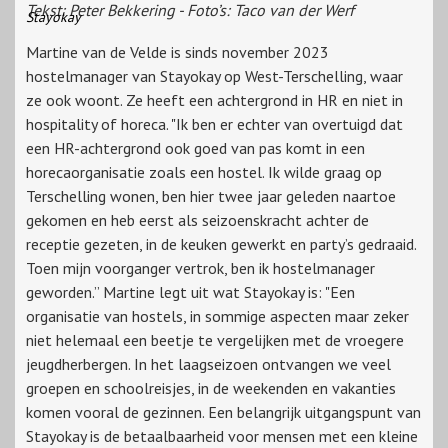
Tekst: Peter Bekkering - Foto’s: Taco van der Werf
Stayokay
Martine van de Velde is sinds november 2023
hostelmanager van Stayokay op West-Terschelling, waar
ze ook woont. Ze heeft een achtergrond in HR en niet in
hospitality of horeca. "Ik ben er echter van overtuigd dat
een HR-achtergrond ook goed van pas komt in een
horecaorganisatie zoals een hostel. Ik wilde graag op
Terschelling wonen, ben hier twee jaar geleden naartoe
gekomen en heb eerst als seizoenskracht achter de
receptie gezeten, in de keuken gewerkt en party’s gedraaid.
Toen mijn voorganger vertrok, ben ik hostelmanager
geworden.” Martine legt uit wat Stayokay is: "Een
organisatie van hostels, in sommige aspecten maar zeker
niet helemaal een beetje te vergelijken met de vroegere
jeugdherbergen. In het laagseizoen ontvangen we veel
groepen en schoolreisjes, in de weekenden en vakanties
komen vooral de gezinnen. Een belangrijk uitgangspunt van
Stayokay is de betaalbaarheid voor mensen met een kleine