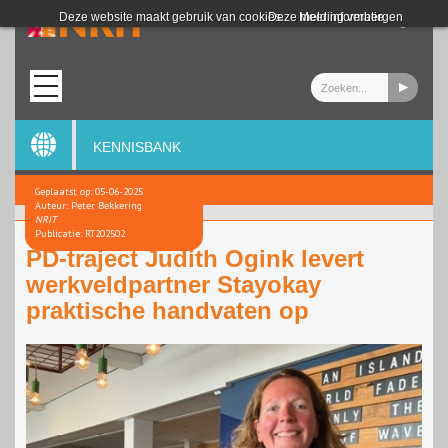
Login
Deze website maakt gebruik van cookies.
Deze melding verbergen
Meer informatie
KENNISBANK
Geplaatst op: 05-06-2025
Auteur: Peter Bekkering
NRIT
Publicatie: RT202502
PD-traject Judith Ogink levert
werkveldpartner Stayokay
praktische handvaten op