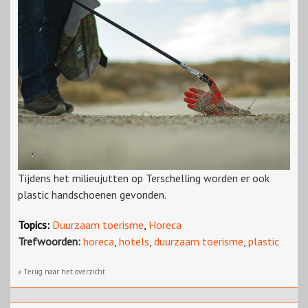
Tijdens het milieujutten op Terschelling worden er ook
plastic handschoenen gevonden.
Topics:
Duurzaam toerisme
,
Horeca
Trefwoorden:
horeca
,
hotels
,
duurzaam toerisme
,
plastic
« Terug naar het overzicht