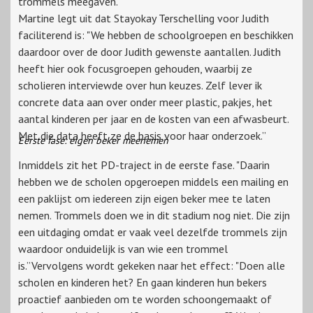
trommels meegaven.”
Martine legt uit dat Stayokay Terschelling voor Judith
faciliterend is: "We hebben de schoolgroepen en beschikken
daardoor over de door Judith gewenste aantallen. Judith
heeft hier ook focusgroepen gehouden, waarbij ze
scholieren interviewde over hun keuzes. Zelf lever ik
concrete data aan over onder meer plastic, pakjes, het
aantal kinderen per jaar en de kosten van een afwasbeurt.
Met die data heeft ze de basis voor haar onderzoek.”
Eerste fase: eigen beker meenemen
Inmiddels zit het PD-traject in de eerste fase. "Daarin
hebben we de scholen opgeroepen middels een mailing en
een paklijst om iedereen zijn eigen beker mee te laten
nemen. Trommels doen we in dit stadium nog niet. Die zijn
een uitdaging omdat er vaak veel dezelfde trommels zijn
waardoor onduidelijk is van wie een trommel
is.”Vervolgens wordt gekeken naar het effect: "Doen alle
scholen en kinderen het? En gaan kinderen hun bekers
proactief aanbieden om te worden schoongemaakt of