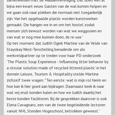
bijna een kwart eeuw. Gasten van de wal komen helpen en
we gaan ook naar plekken die normaal niet toegankelijk
zijn. Van het opgehaalde plastic worden kunstwerken
gemaakt. Die hangen we in en om het hostel zodat
mensen zich bewust worden van wat we weggooien en
van wat er nog mee kunnen doen, de re-use.”
Op het moment dat Judith Ogink Martine van de Velde van
Stayokay West-Terschelling benaderde om als
werkveldpartner op te treden voor haar PD-onderzoek
‘The Plastic Soup Experience - Influencing litter behavior by
a circular solution made of recycled littered plastic’ in het
domein Leisure, Tourism & Hospitality stelde Martine
zichzelf twee vragen: "Ten eerste: wat is mijn rol hierin en
hoe kan ik hier goed aan bijdragen. Daarnaast keek ik naar
wat wij eruit konden halen en hoe we Judith daarbij het
beste konden faciliteren. Bij de gesprekken daarover is ook
Elena Cavagnaro, een van de twee begeleidende lectoren
vanuit NHL Stenden Hogeschool, betrokken geweest.”