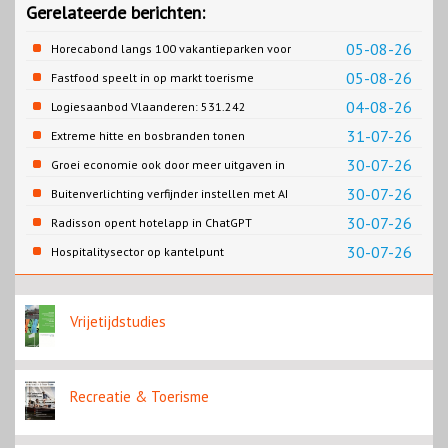
Gerelateerde berichten:
05-08-26
Horecabond langs 100 vakantieparken voor
Cao-recreatie
05-08-26
Fastfood speelt in op markt toerisme
04-08-26
Logiesaanbod Vlaanderen: 531.242
slaapplaatsen
31-07-26
Extreme hitte en bosbranden tonen
noodzaak snellere verduurzaming
30-07-26
Groei economie ook door meer uitgaven in
reisbranche
horeca
30-07-26
Buitenverlichting verfijnder instellen met AI
30-07-26
Radisson opent hotelapp in ChatGPT
30-07-26
Hospitalitysector op kantelpunt
Vrijetijdstudies
Recreatie & Toerisme