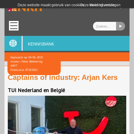
Login
Deze website maakt gebruik van cookies.
Deze melding verbergen
Meer informatie
KENNISBANK
Geplaatst op: 04-06-2025
Auteur: Peter Bekkering
NRIT
Publicatie: RT202502
Captains of industry: Arjan Kers
TUI Nederland en België