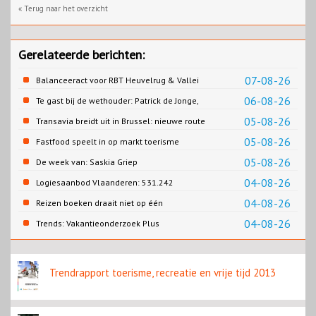
« Terug naar het overzicht
Gerelateerde berichten:
07-08-26
Balanceeract voor RBT Heuvelrug & Vallei
06-08-26
Te gast bij de wethouder: Patrick de Jonge,
Gemeente Emmen
05-08-26
Transavia breidt uit in Brussel: nieuwe route
naar Porto
05-08-26
Fastfood speelt in op markt toerisme
05-08-26
De week van: Saskia Griep
04-08-26
Logiesaanbod Vlaanderen: 531.242
slaapplaatsen
04-08-26
Reizen boeken draait niet op één
contentbron
04-08-26
Trends: Vakantieonderzoek Plus
Trendrapport toerisme, recreatie en vrije tijd 2013