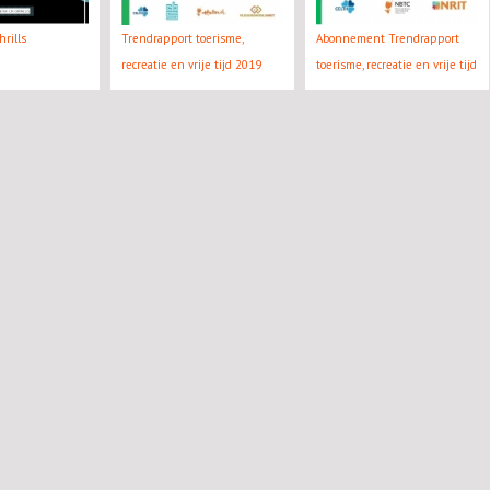
rills
Trendrapport toerisme,
Abonnement Trendrapport
recreatie en vrije tijd 2019
toerisme, recreatie en vrije tijd