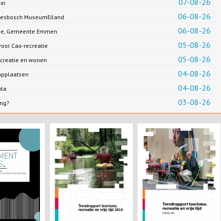
07-08-26
ei
06-08-26
Biesbosch MuseumEiland
06-08-26
Jonge, Gemeente Emmen
05-08-26
oor Cao-recreatie
05-08-26
creatie en wonen
04-08-26
applaatsen
04-08-26
ata
03-08-26
ing?