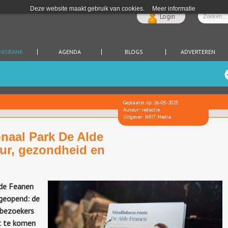
Deze website maakt gebruik van cookies.
Meer informatie
Login
NISBANK
AGENDA
BLOGS
ADVERTEREN
Geplaatst op: 26-05-2025
Auteur: redactie
Uitgever: NRIT Media
onaal Park De Alde
ur, gezondheid en
lde Feanen
geopend: de
 bezoekers
t te komen