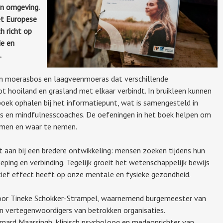
un omgeving.
het Europese
h richt op
ie en
.
een moerasbos en laagveenmoeras dat verschillende
ot hooiland en grasland met elkaar verbindt. In bruikleen kunnen
oek ophalen bij het informatiepunt, wat is samengesteld in
 en mindfulnesscoaches. De oefeningen in het boek helpen om
emen en waar te nemen.
t aan bij een bredere ontwikkeling: mensen zoeken tijdens hun
dieping en verbinding. Tegelijk groeit het wetenschappelijk bewijs
tief effect heeft op onze mentale en fysieke gezondheid.
 door Tineke Schokker-Strampel, waarnemend burgemeester van
van vertegenwoordigers van betrokken organisaties.
rnard Maarsingh, klinisch psycholoog en medeoprichter van