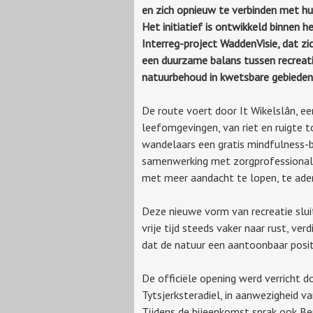
en zich opnieuw te verbinden met h
Het initiatief is ontwikkeld binnen 
Interreg-project WaddenVisie, dat zic
een duurzame balans tussen recreat
natuurbehoud in kwetsbare gebieden
De route voert door It Wikelslân, 
leefomgevingen, van riet en ruigte t
wandelaars een gratis mindfulness-b
samenwerking met zorgprofessionals
met meer aandacht te lopen, te ad
Deze nieuwe vorm van recreatie slui
vrije tijd steeds vaker naar rust, ver
dat de natuur een aantoonbaar posi
De officiële opening werd verricht
Tytsjerksteradiel, in aanwezigheid 
Tijdens de bijeenkomst sprak ook Be