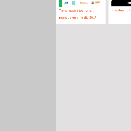
Investment Th
Trendrapport toerisme,
recreatie en vrije tijd 2017