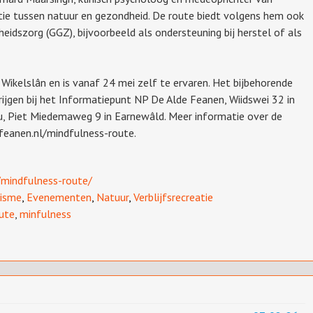
atie tussen natuur en gezondheid. De route biedt volgens hem ook
eidszorg (GGZ), bijvoorbeeld als ondersteuning bij herstel of als
Wikelslân en is vanaf 24 mei zelf te ervaren. Het bijbehorende
krijgen bij het Informatiepunt NP De Alde Feanen,
Wiidswei 32 in
u,
Piet Miedemaweg 9 in Earnewâld. Meer informatie over de
efeanen.nl/mindfulness-route.
/mindfulness-route/
isme
,
Evenementen
,
Natuur
,
Verblijfsrecreatie
ute
,
minfulness