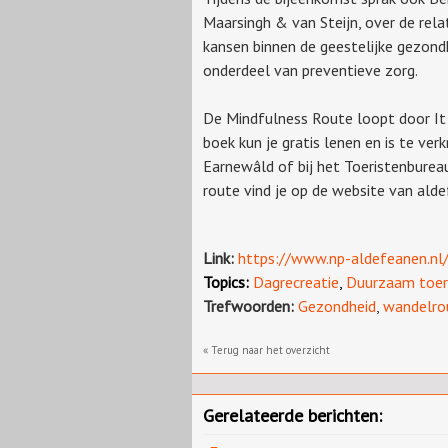
Maarsingh & van Steijn, over de rel
kansen binnen de geestelijke gezondh
onderdeel van preventieve zorg.
De Mindfulness Route loopt door It 
boek kun je gratis lenen en is te ver
Earnewâld
of bij het Toeristenburea
route vind je op de website van ald
Link:
https://www.np-aldefeanen.nl
Topics:
Dagrecreatie
,
Duurzaam toer
Trefwoorden:
Gezondheid
,
wandelro
« Terug naar het overzicht
Gerelateerde berichten: