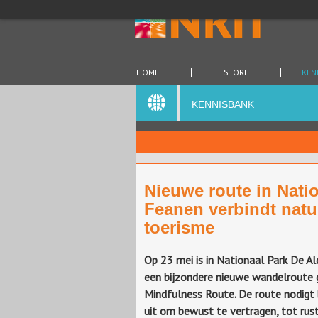
HOME
STORE
KEN
KENNISBANK
Nieuwe route in Nati
Feanen verbindt natu
toerisme
Op 23 mei is in Nationaal Park De A
een bijzondere nieuwe wandelroute 
Mindfulness Route. De route nodigt
uit om bewust te vertragen, tot rus