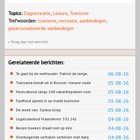
Topics:
Dagrecreatie
,
Leisure
,
Toerisme
Trefwoorden:
toerisme
,
recreatie
,
aanbiedingen
,
gepersonaliseerde aanbiedingen
« Terug naar het overzicht
Gerelateerde berichten:
06-08-26
Te gast bij de wethouder: Patrick de Jonge,
Gemeente Emmen
05-08-26
Transavia breidt uit in Brussel: nieuwe route
naar Porto
05-08-26
Horecabond langs 100 vakantieparken voor
Cao-recreatie
05-08-26
Fastfood speelt in op markt toerisme
05-08-26
De week van: Saskia Griep
04-08-26
Logiesaanbod Vlaanderen: 531.242
slaapplaatsen
04-08-26
Reizen boeken draait niet op één
contentbron
04-08-26
Overtuigende verhalen vertellen met data