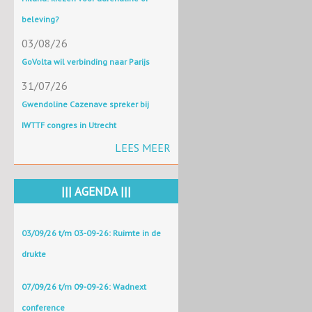
beleving?
03/08/26
GoVolta wil verbinding naar Parijs
31/07/26
Gwendoline Cazenave spreker bij
IWTTF congres in Utrecht
LEES MEER
||| AGENDA |||
03/09/26 t/m 03-09-26: Ruimte in de
drukte
07/09/26 t/m 09-09-26: Wadnext
conference