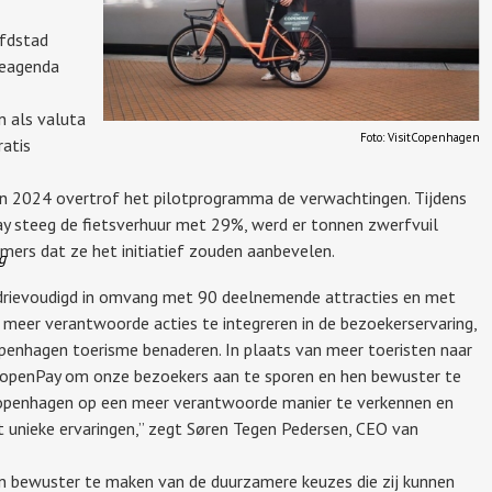
ofdstad
meagenda
 als valuta
Foto: VisitCopenhagen
atis
 In 2024 overtrof het pilotprogramma de verwachtingen. Tijdens
y steeg de fietsverhuur met 29%, werd er tonnen zwerfvuil
ers dat ze het initiatief zouden aanbevelen.
g
rdrievoudigd in omvang met 90 deelnemende attracties en met
 meer verantwoorde acties te integreren in de bezoekerservaring,
penhagen toerisme benaderen. In plaats van meer toeristen naar
 CopenPay om onze bezoekers aan te sporen en hen bewuster te
openhagen op een meer verantwoorde manier te verkennen en
t unieke ervaringen,” zegt Søren Tegen Pedersen, CEO van
ten bewuster te maken van de duurzamere keuzes die zij kunnen