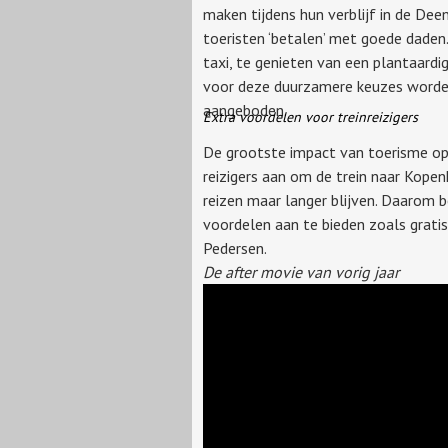
maken tijdens hun verblijf in de De
toeristen ‘betalen’ met goede daden.
taxi, te genieten van een plantaardi
voor deze duurzamere keuzes worden 
aangeboden.
Extra voordelen voor treinreizigers
De grootste impact van toerisme op
reizigers aan om de trein naar Kope
reizen maar langer blijven. Daarom b
voordelen aan te bieden zoals gratis
Pedersen.
De after movie van vorig jaar