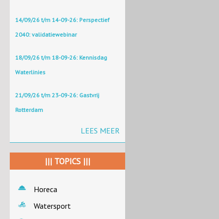
14/09/26 t/m 14-09-26: Perspectief
2040: validatiewebinar
18/09/26 t/m 18-09-26: Kennisdag
Waterlinies
21/09/26 t/m 23-09-26: Gastvrij
Rotterdam
LEES MEER
||| TOPICS |||
Horeca
Watersport