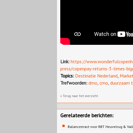
Link:
https://www.wonderfulcopenha
press/copenpay-returns-3-times-big
Topics:
Destinatie Nederland
,
Market
Trefwoorden:
dmo
,
cmo
,
duurzaam t
« Terug naar het overzicht
Gerelateerde berichten:
Balanceeract voor RBT Heuvelrug & Vall