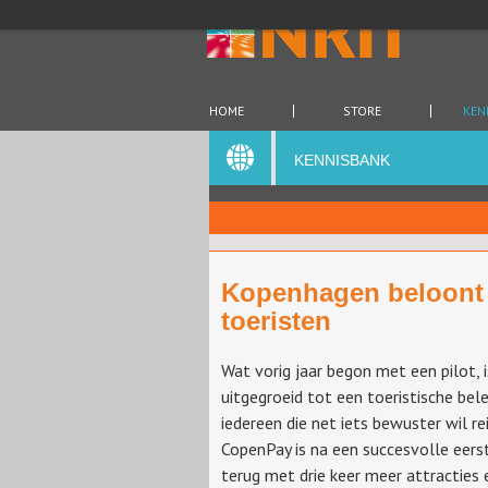
HOME
STORE
KEN
KENNISBANK
Kopenhagen beloont
toeristen
Wat vorig jaar begon met een pilot, 
uitgegroeid tot een toeristische bel
iedereen die net iets bewuster wil re
CopenPay is na een succesvolle eerst
terug met drie keer meer attracties 