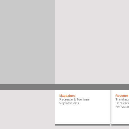
Magazines
Recente 
Recreatie & Toerisme
Trendrap
Vrijetijdstudies
De Werel
Het Vakan