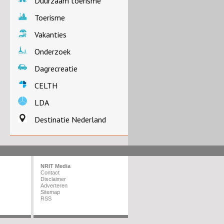
Duurzaam toerisme
Toerisme
Vakanties
Onderzoek
Dagrecreatie
CELTH
LDA
Destinatie Nederland
NRIT Media
Contact
Disclaimer
Adverteren
Sitemap
RSS