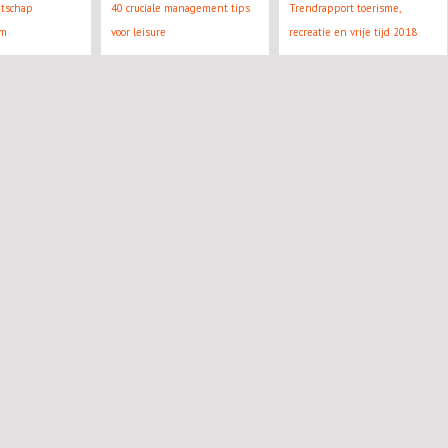
atschap
40 cruciale management tips
Trendrapport toerisme,
rm
voor leisure
recreatie en vrije tijd 2018