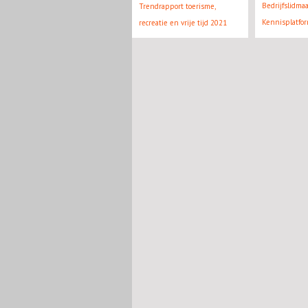
Bedrijfslidma
Trendrapport toerisme,
Kennisplatfo
recreatie en vrije tijd 2021