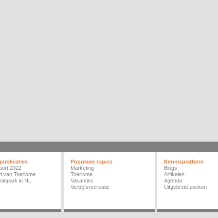
publicaties
Populaire topics
Kennisplatform
port 2022
Marketing
Blogs
d van Toerisme
Toerisme
Artikelen
tiepark in NL
Vakanties
Agenda
Verblijfsrecreatie
Uitgebreid zoeken