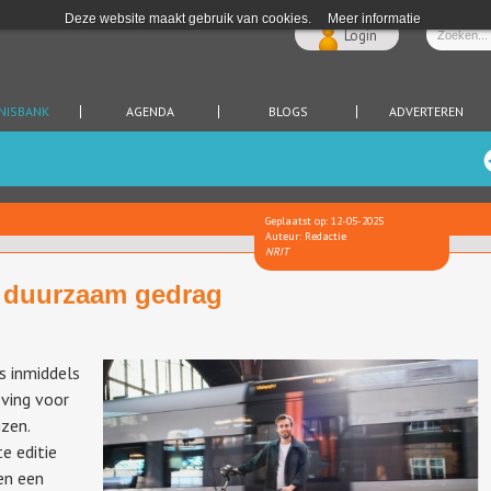
Deze website maakt gebruik van cookies.
Meer informatie
Login
NISBANK
AGENDA
BLOGS
ADVERTEREN
Geplaatst op: 12-05-2025
Auteur: Redactie
NRIT
 duurzaam gedrag
is inmiddels
eving voor
izen.
e editie
en een