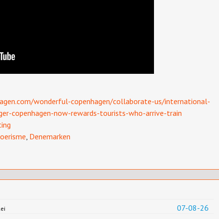
gen.com/wonderful-copenhagen/collaborate-us/international-
ger-copenhagen-now-rewards-tourists-who-arrive-train
ing
oerisme
,
Denemarken
07-08-26
ei