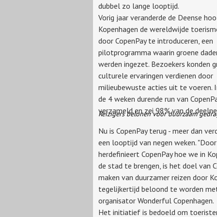
dubbel zo lange looptijd.
Vorig jaar veranderde de Deense ho
Kopenhagen de wereldwijde toeris
door CopenPay te introduceren, een
pilotprogramma waarin groene daden
werden ingezet. Bezoekers konden gr
culturele ervaringen verdienen door
milieubewuste acties uit te voeren.
de 4 weken durende run van CopenPa
verzameld en zei 98% van de deelnem
Reizigers belonen voor duurzaam gedra
Nu is CopenPay terug - meer dan ve
een looptijd van negen weken. "Door
herdefinieert CopenPay hoe we in Ko
de stad te brengen, is het doel van
maken van duurzamer reizen door K
tegelijkertijd beloond te worden me
organisator Wonderful Copenhagen.
Het initiatief is bedoeld om toeris