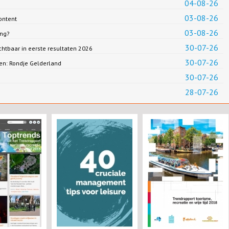
04-08-26
03-08-26
ontent
03-08-26
ing?
30-07-26
chtbaar in eerste resultaten 2026
30-07-26
en: Rondje Gelderland
30-07-26
28-07-26