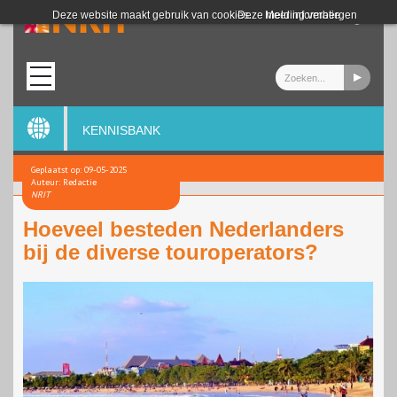
Login
Deze website maakt gebruik van cookies.
Deze melding verbergen
Meer informatie
KENNISBANK
Geplaatst op: 09-05-2025
Auteur: Redactie
NRIT
Hoeveel besteden Nederlanders
bij de diverse touroperators?