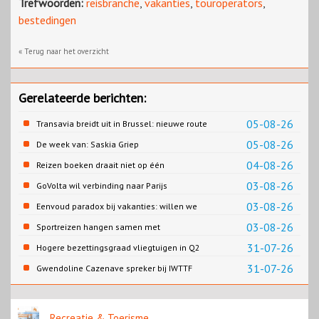
Trefwoorden:
reisbranche
,
vakanties
,
touroperators
,
bestedingen
« Terug naar het overzicht
Gerelateerde berichten:
05-08-26
Transavia breidt uit in Brussel: nieuwe route
naar Porto
05-08-26
De week van: Saskia Griep
04-08-26
Reizen boeken draait niet op één
contentbron
03-08-26
GoVolta wil verbinding naar Parijs
03-08-26
Eenvoud paradox bij vakanties: willen we
eenvoud of toch goed verzorgd?
03-08-26
Sportreizen hangen samen met
bestemming en welzijn
31-07-26
Hogere bezettingsgraad vliegtuigen in Q2
van 2026
31-07-26
Gwendoline Cazenave spreker bij IWTTF
congres in Utrecht
Recreatie & Toerisme