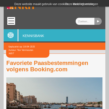
Login
Deze website maakt gebruik van cookies.
Deze melding verbergen
Meer informatie
KENNISBANK
Geplaatst op: 18-04-2025
Auteur: Ton Vermeulen
NRIT
Favoriete Paasbestemmingen
volgens Booking.com