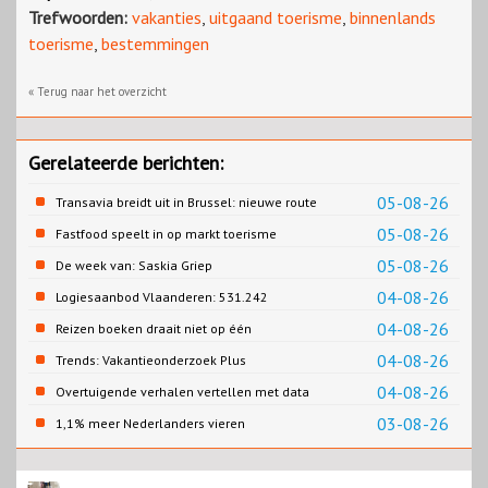
Trefwoorden:
vakanties
,
uitgaand toerisme
,
binnenlands
toerisme
,
bestemmingen
« Terug naar het overzicht
Gerelateerde berichten:
05-08-26
Transavia breidt uit in Brussel: nieuwe route
naar Porto
05-08-26
Fastfood speelt in op markt toerisme
05-08-26
De week van: Saskia Griep
04-08-26
Logiesaanbod Vlaanderen: 531.242
slaapplaatsen
04-08-26
Reizen boeken draait niet op één
contentbron
04-08-26
Trends: Vakantieonderzoek Plus
04-08-26
Overtuigende verhalen vertellen met data
03-08-26
1,1% meer Nederlanders vieren
zomervakantie in Turkije