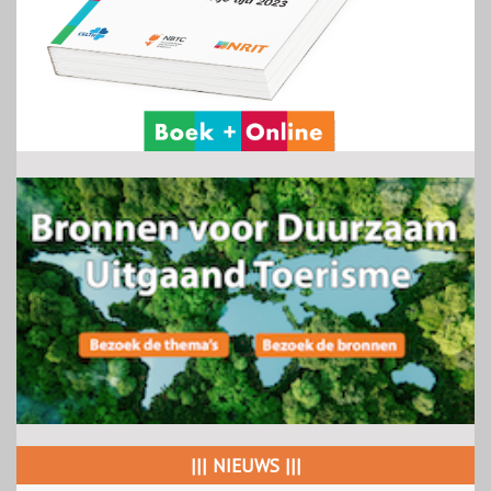
||| NIEUWS |||