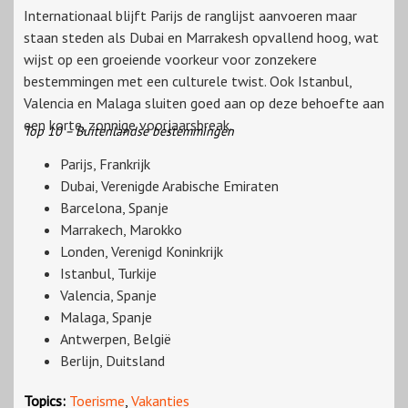
Internationaal blijft Parijs de ranglijst aanvoeren maar
staan steden als Dubai en Marrakesh opvallend hoog, wat
wijst op een groeiende voorkeur voor zonzekere
bestemmingen met een culturele twist. Ook Istanbul,
Valencia en Malaga sluiten goed aan op deze behoefte aan
een korte, zonnige voorjaarsbreak.
Top 10 – Buitenlandse bestemmingen
Parijs, Frankrijk
Dubai, Verenigde Arabische Emiraten
Barcelona, Spanje
Marrakech, Marokko
Londen, Verenigd Koninkrijk
Istanbul, Turkije
Valencia, Spanje
Malaga, Spanje
Antwerpen, België
Berlijn, Duitsland
Topics:
Toerisme
,
Vakanties