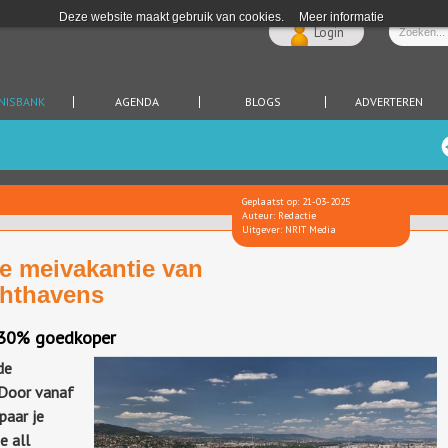
Deze website maakt gebruik van cookies.
Meer informatie
Login
NISBANK
AGENDA
BLOGS
ADVERTEREN
Geplaatst op: 21-03-2025
Auteur: Redactie
Uitgever: NRIT Media
de meivakantie van
chthavens
d 30% goedkoper
de
 Door vanaf
paar je
e all