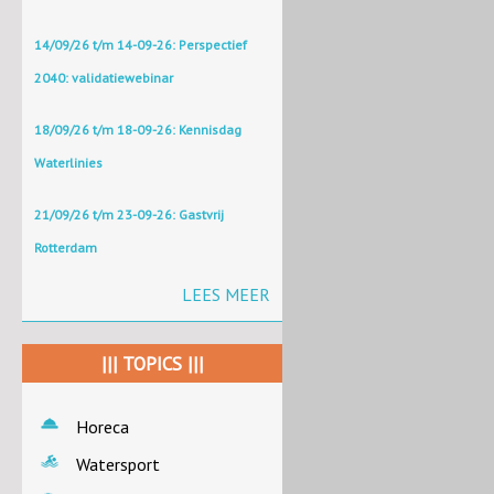
14/09/26 t/m 14-09-26: Perspectief
2040: validatiewebinar
18/09/26 t/m 18-09-26: Kennisdag
Waterlinies
21/09/26 t/m 23-09-26: Gastvrij
Rotterdam
LEES MEER
||| TOPICS |||
Horeca
Watersport