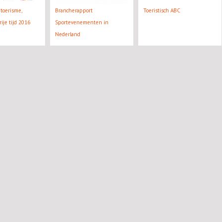
toerisme,
Brancherapport
Toeristisch ABC
rije tijd 2016
Sportevenementen in
Nederland