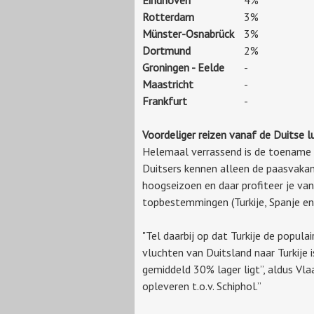
Rotterdam
3%
Münster-Osnabrück
3%
Dortmund
2%
Groningen - Eelde
-
Maastricht
-
Frankfurt
-
Voordeliger reizen vanaf de Duitse 
Helemaal verrassend is de toename v
Duitsers kennen alleen de paasvakan
hoogseizoen en daar profiteer je van
topbestemmingen (Turkije, Spanje en 
"Tel daarbij op dat Turkije de popu
vluchten van Duitsland naar Turkije 
gemiddeld 30% lager ligt”, aldus Vl
opleveren t.o.v. Schiphol.”