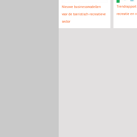
Trendrapport 
Nieuwe businessmodellen
recreatie en v
voor de toeristisch-recreatieve
sector