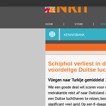
HOME
STORE
KEN
KENNISBANK
Schiphol verliest in 
voordelige Duitse lu
Vliegen naar Turkije gemiddel
Wie een goede deal wil scoren voor 
meivakantie reist af naar Duitsland.
een Duitse luchthaven te reizen, bes
significant veel geld. Op een 8-daags