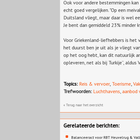
Ook voor andere bestemmingen kan v
echt goed vergelijken. "Op een meiva
Duitsland vliegt, maar daar is wel e
Je bent dan gemiddeld 23% minder kwi
Voor Griekenland-liefhebbers is het
het duurst ben je uit als je vliegt v
op het oog hebt, kan dit natuurlijk a
opleveren, net als bij Turkije”, aldus
Topics:
Reis & vervoer
,
Toerisme
,
Vak
Trefwoorden:
Luchthavens
,
aanbod 
« Terug naar het overzicht
Gerelateerde berichten:
Balanceeract voor RBT Heuvelrug & Vall