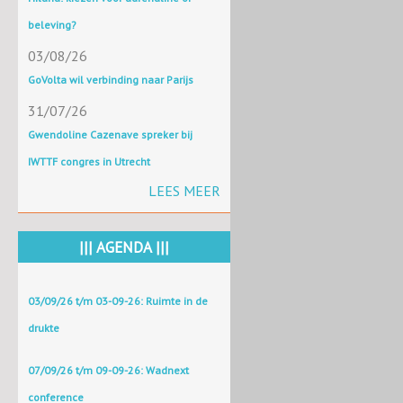
beleving?
03/08/26
GoVolta wil verbinding naar Parijs
31/07/26
Gwendoline Cazenave spreker bij
IWTTF congres in Utrecht
LEES MEER
||| AGENDA |||
03/09/26 t/m 03-09-26: Ruimte in de
drukte
07/09/26 t/m 09-09-26: Wadnext
conference