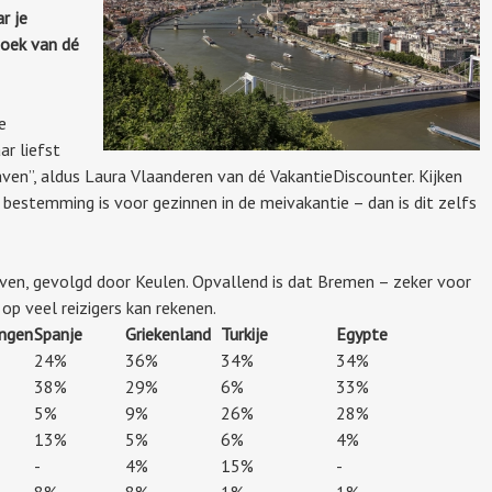
r je
zoek van dé
e
ar liefst
ven”, aldus Laura Vlaanderen van dé VakantieDiscounter. Kijken
 bestemming is voor gezinnen in de meivakantie – dan is dit zelfs
aven, gevolgd door Keulen. Opvallend is dat Bremen – zeker voor
op veel reizigers kan rekenen.
ngen
Spanje
Griekenland
Turkije
Egypte
24%
36%
34%
34%
38%
29%
6%
33%
5%
9%
26%
28%
13%
5%
6%
4%
-
4%
15%
-
8%
8%
1%
1%