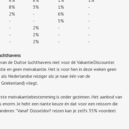
8%
3%
1%
-
2%
-
6%
-
-
-
5%
-
-
2%
-
-
-
2%
-
-
-
2%
-
-
luchthavens
an de Duitse luchthavens niet voor dé VakantieDiscounter.
tie en geen meivakantie. Het is voor hen in deze weken geen
 als Nederlandse reiziger als je naar één van de
Griekenland) vliegt.
lairste meivakantiebestemming is onder gezinnen. Het aanbod van
is enorm. Je hebt een riante keuze én dat voor een reissom die
aanderen. "Vanaf Düsseldorf reizen kan je zelfs 35% voordeel