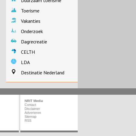
Duurzaam toerisme
Toerisme
Vakanties
Onderzoek
Dagrecreatie
CELTH
LDA
Destinatie Nederland
NRIT Media
Contact
Disclaimer
Adverteren
Sitemap
RSS