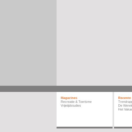
Magazines
Recente 
Recreatie & Toerisme
Trendrap
Vrijetijdstudies
De Werel
Het Vakan