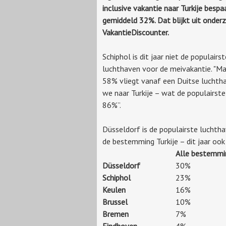
inclusive vakantie naar Turkije bespaa
gemiddeld 32%. Dat blijkt uit onder
VakantieDiscounter.
Schiphol is dit jaar niet de populairst
luchthaven voor de meivakantie. "Ma
58% vliegt vanaf een Duitse luchtha
we naar Turkije – wat de populairste
86%”.
Düsseldorf is de populairste luchth
de bestemming Turkije – dit jaar ook 
Alle bestemmi
Düsseldorf
30%
Schiphol
23%
Keulen
16%
Brussel
10%
Bremen
7%
Eindhoven
4%