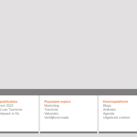
publicaties
Populaire topics
Kennisplatform
port 2022
Marketing
Blogs
d van Toerisme
Toerisme
Artikelen
tiepark in NL
Vakanties
Agenda
Verblijfsrecreatie
Uitgebreid zoeken