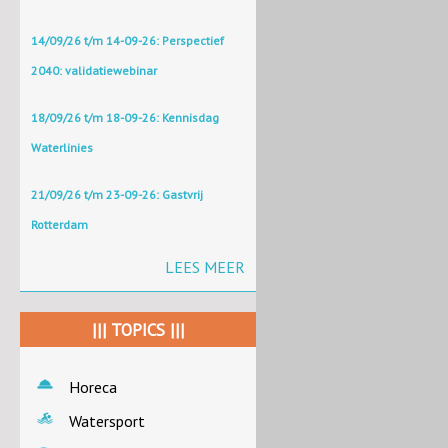
14/09/26 t/m 14-09-26: Perspectief
2040: validatiewebinar
18/09/26 t/m 18-09-26: Kennisdag
Waterlinies
21/09/26 t/m 23-09-26: Gastvrij
Rotterdam
LEES MEER
||| TOPICS |||
Horeca
Watersport