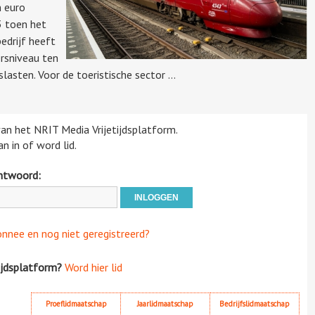
n euro
3 toen het
edrijf heeft
ersniveau ten
asten. Voor de toeristische sector ...
 van het NRIT Media Vrijetijdsplatform.
n in of word lid.
htwoord:
onnee en nog niet geregistreerd?
ijdsplatform?
Word hier lid
Proeflidmaatschap
Jaarlidmaatschap
Bedrijfslidmaatschap