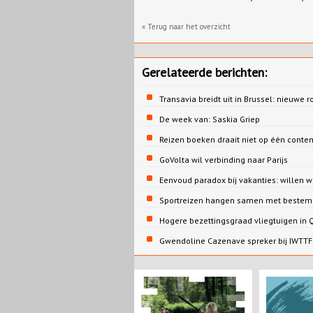
« Terug naar het overzicht
Gerelateerde berichten:
Transavia breidt uit in Brussel: nieuwe r
De week van: Saskia Griep
Reizen boeken draait niet op één conte
GoVolta wil verbinding naar Parijs
Eenvoud paradox bij vakanties: willen 
Sportreizen hangen samen met bestem
Hogere bezettingsgraad vliegtuigen in
Gwendoline Cazenave spreker bij IWTTF 