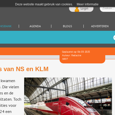
Deze website maakt gebruik van cookies.
Meer informatie
Login
NISBANK
AGENDA
BLOGS
ADVERTEREN
Geplaatst op: 06-03-2025
Auteur: Redactie
NRIT
es van NS en KLM
n kwamen
 Die vielen
es en de
ltaten. Toch
ities voor
024 een