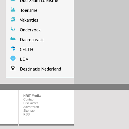
Duurzaam toerisme
Toerisme
Vakanties
Onderzoek
Dagrecreatie
CELTH
LDA
Destinatie Nederland
NRIT Media
Contact
Disclaimer
Adverteren
Sitemap
RSS