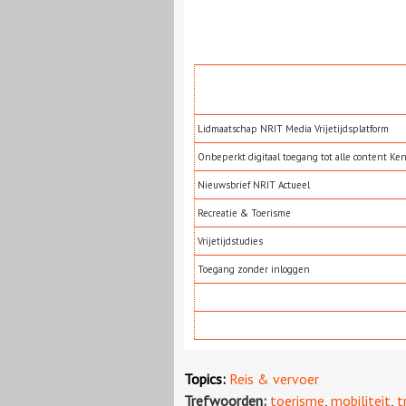
Lidmaatschap NRIT Media Vrijetijdsplatform
Onbeperkt digitaal toegang tot alle content Ke
Nieuwsbrief NRIT Actueel
Recreatie & Toerisme
Vrijetijdstudies
Toegang zonder inloggen
Topics:
Reis & vervoer
Trefwoorden:
toerisme
,
mobiliteit
,
t