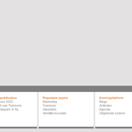
publicaties
Populaire topics
Kennisplatform
port 2022
Marketing
Blogs
d van Toerisme
Toerisme
Artikelen
tiepark in NL
Vakanties
Agenda
Verblijfsrecreatie
Uitgebreid zoeken