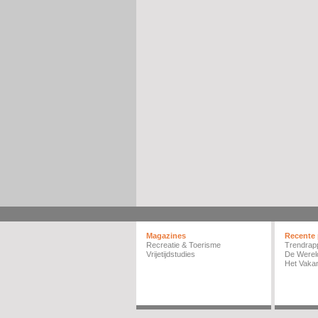
Magazines
Recente 
Recreatie & Toerisme
Trendrap
Vrijetijdstudies
De Werel
Het Vakan