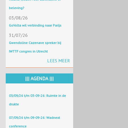
beleving?
03/08/26
GoVolta wil verbinding naar Parijs
31/07/26
Gwendoline Cazenave spreker bij
IWTTF congres in Utrecht
LEES MEER
||| AGENDA |||
03/09/26 t/m 03-09-26: Ruimte in de
drukte
07/09/26 t/m 09-09-26: Wadnext
conference