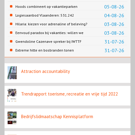
Cao-recreatie
05-08-26
Hoods combineert op vakantieparken
recreatie en wonen
04-08-26
Logiesaanbod Vlaanderen: 531.242
slaapplaatsen
03-08-26
Hilaria: kiezen voor adrenaline of beleving?
03-08-26
Eenvoud paradox bij vakanties: willen we
eenvoud of toch goed verzorgd?
31-07-26
Gwendoline Cazenave spreker bij IWTTF
congres in Utrecht
31-07-26
Extreme hitte en bosbranden tonen
noodzaak snellere verduurzaming
reisbranche
Attraction accountability
Trendrapport toerisme, recreatie en vrije tijd 2022
Bedrijfslidmaatschap Kennisplatform