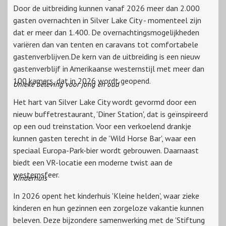
Door de uitbreiding kunnen vanaf 2026 meer dan 2.000
gasten overnachten in Silver Lake City - momenteel zijn
dat er meer dan 1.400. De overnachtingsmogelijkheden
variëren dan van tenten en caravans tot comfortabele
gastenverblijven.De kern van de uitbreiding is een nieuw
gastenverblijf in Amerikaanse westernstijl met meer dan
100 kamers, dat in 2026 wordt geopend.
Unieke beleving voor jong en oud
Het hart van Silver Lake City wordt gevormd door een
nieuw buffetrestaurant, 'Diner Station', dat is geïnspireerd
op een oud treinstation. Voor een verkoelend drankje
kunnen gasten terecht in de 'Wild Horse Bar', waar een
speciaal Europa-Park-bier wordt gebrouwen. Daarnaast
biedt een VR-locatie een moderne twist aan de
westernsfeer.
Kinderhuis
In 2026 opent het kinderhuis 'Kleine helden', waar zieke
kinderen en hun gezinnen een zorgeloze vakantie kunnen
beleven. Deze bijzondere samenwerking met de 'Stiftung