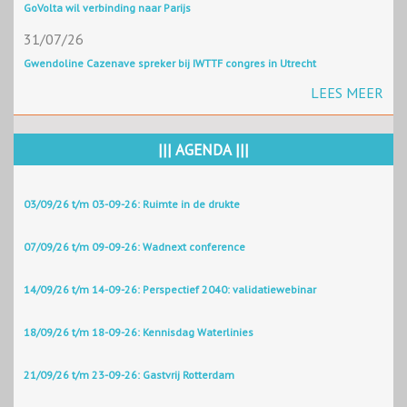
GoVolta wil verbinding naar Parijs
31/07/26
Gwendoline Cazenave spreker bij IWTTF congres in Utrecht
LEES MEER
||| AGENDA |||
03/09/26 t/m 03-09-26: Ruimte in de drukte
07/09/26 t/m 09-09-26: Wadnext conference
14/09/26 t/m 14-09-26: Perspectief 2040: validatiewebinar
18/09/26 t/m 18-09-26: Kennisdag Waterlinies
21/09/26 t/m 23-09-26: Gastvrij Rotterdam