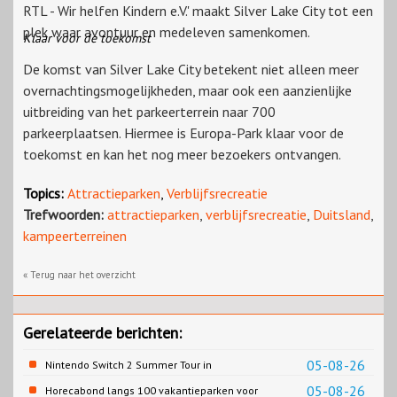
RTL - Wir helfen Kindern e.V.' maakt Silver Lake City tot een
plek waar avontuur en medeleven samenkomen.
Klaar voor de toekomst
De komst van Silver Lake City betekent niet alleen meer
overnachtingsmogelijkheden, maar ook een aanzienlijke
uitbreiding van het parkeerterrein naar 700
parkeerplaatsen. Hiermee is Europa-Park klaar voor de
toekomst en kan het nog meer bezoekers ontvangen.
Topics:
Attractieparken
,
Verblijfsrecreatie
Trefwoorden:
attractieparken
,
verblijfsrecreatie
,
Duitsland
,
kampeerterreinen
« Terug naar het overzicht
Gerelateerde berichten:
05-08-26
Nintendo Switch 2 Summer Tour in
Slagharen
05-08-26
Horecabond langs 100 vakantieparken voor