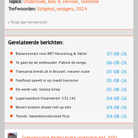
Topics:
Onderzoek
,
Reis & vervoer
,
Toerisme
Trefwoorden:
Schiphol
,
reizigers
,
2024
« Terug naar het overzicht
Gerelateerde berichten:
07-08-26
Balanceeract voor RBT Heuvelrug & Vallei
06-08-26
Te gast bij de wethouder: Patrick de Jonge,
Gemeente Emmen
05-08-26
Transavia breidt uit in Brussel: nieuwe route
naar Porto
05-08-26
Fastfood speelt in op markt toerisme
05-08-26
De week van: Saskia Griep
04-08-26
Logiesaanbod Vlaanderen: 531.242
slaapplaatsen
04-08-26
Reizen boeken draait niet op één
contentbron
04-08-26
Trends: Vakantieonderzoek Plus
Toekomstvisie Nederlandse vrijetijdsmarkt 2030