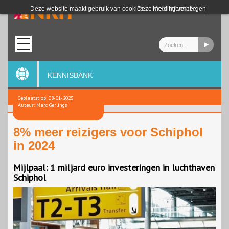
Login
Deze website maakt gebruik van cookies.
Deze melding verbergen
Meer informatie
KENNISBANK
Geplaatst op: 08-01-2025
Auteur: Marc Gerlings
8% meer reizigers voor Schiphol
in 2024
Mijlpaal: 1 miljard euro investeringen in luchthaven
Schiphol