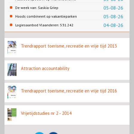
05-08-26
De week van: Saskia Griep
05-08-26
Hoods combineert op vakantieparken
recreatie en wonen
04-08-26
Logiesaanbod Vlaanderen: 531.242
slaapplaatsen
Trendrapport toerisme, recreatie en vrije tijd 2013
Attraction accountability
Trendrapport toerisme, recreatie en vrije tijd 2016
Vrijetijdstudies nr 2 - 2014