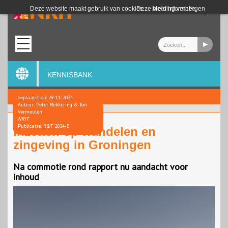
Login
Deze website maakt gebruik van cookies.
Deze melding verbergen
Meer informatie
KENNISBANK
Geplaatst op: 29-11-2024
Auteur: Peter Bekkering & Ton
Vermeulen
NRIT
Publicatie: R&T 2024-5
Inzetten op wandelen en
zingeving in Groningen
Na commotie rond rapport nu aandacht voor
inhoud