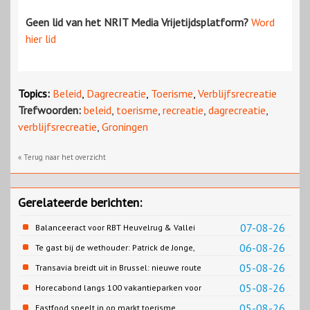
Geen lid van het NRIT Media Vrijetijdsplatform?
Word
hier lid
Topics:
Beleid
,
Dagrecreatie
,
Toerisme
,
Verblijfsrecreatie
Trefwoorden:
beleid
,
toerisme
,
recreatie
,
dagrecreatie
,
verblijfsrecreatie
,
Groningen
« Terug naar het overzicht
Gerelateerde berichten:
07-08-26
Balanceeract voor RBT Heuvelrug & Vallei
06-08-26
Te gast bij de wethouder: Patrick de Jonge,
Gemeente Emmen
05-08-26
Transavia breidt uit in Brussel: nieuwe route
naar Porto
05-08-26
Horecabond langs 100 vakantieparken voor
Cao-recreatie
05-08-26
Fastfood speelt in op markt toerisme