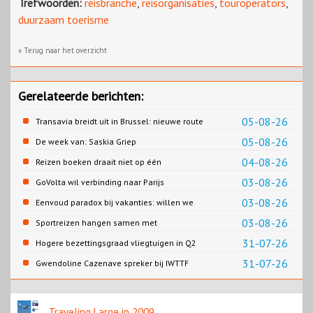
Trefwoorden:
reisbranche
,
reisorganisaties
,
touroperators
,
duurzaam toerisme
« Terug naar het overzicht
Gerelateerde berichten:
05-08-26
Transavia breidt uit in Brussel: nieuwe route
naar Porto
05-08-26
De week van: Saskia Griep
04-08-26
Reizen boeken draait niet op één
contentbron
03-08-26
GoVolta wil verbinding naar Parijs
03-08-26
Eenvoud paradox bij vakanties: willen we
eenvoud of toch goed verzorgd?
03-08-26
Sportreizen hangen samen met
bestemming en welzijn
31-07-26
Hogere bezettingsgraad vliegtuigen in Q2
van 2026
31-07-26
Gwendoline Cazenave spreker bij IWTTF
congres in Utrecht
Traveling Large in 2009