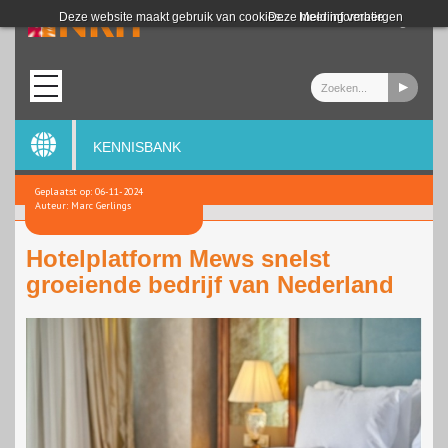
Login
Deze website maakt gebruik van cookies.
Deze melding verbergen
Meer informatie
KENNISBANK
Geplaatst op: 06-11-2024
Auteur: Marc Gerlings
Hotelplatform Mews snelst
groeiende bedrijf van Nederland