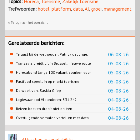
Topics:
Horeca
,
Toerisme
,
Zakelijk toerisme
Trefwoorden:
hotel
,
platform
,
data
,
AI
,
groei
,
management
« Terug naar het overzicht
Gerelateerde berichten:
06-08-26
Te gast bij de wethouder: Patrick de Jonge,
Gemeente Emmen
05-08-26
Transavia breidt uit in Brussel: nieuwe route
naar Porto
05-08-26
Horecabond langs 100 vakantieparken voor
Cao-recreatie
05-08-26
Fastfood speelt in op markt toerisme
05-08-26
De week van: Saskia Griep
04-08-26
Logiesaanbod Vlaanderen: 531.242
slaapplaatsen
04-08-26
Reizen boeken draait niet op één
contentbron
04-08-26
Overtuigende verhalen vertellen met data
Attraction accountability