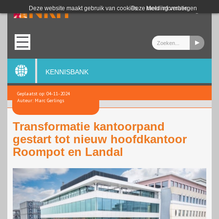
Login
Deze website maakt gebruik van cookies.
Deze melding verbergen
Meer informatie
KENNISBANK
Geplaatst op: 04-11-2024
Auteur: Marc Gerlings
Transformatie kantoorpand
gestart tot nieuw hoofdkantoor
Roompot en Landal