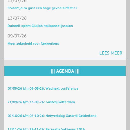
15/07/26
Ervaart jouw gast een hoge gevoelsinflatie?
13/07/26
Duinrell opent Giulia’s Italiaanse ijssalon
09/07/26
Meer zekerheid voor flexwerkers
LEES MEER
||| AGENDA |||
07/09/26 t/m 09-09-26: Wadnext conference
21/09/26 t/m 23-09-26: Gastvrij Rotterdam
02/10/26 t/m 02-10-26: Netwerkdag Gastvrij Gelderland
17/11/26 t/m 19-11-26: Recreatie Vakbeurs 2026