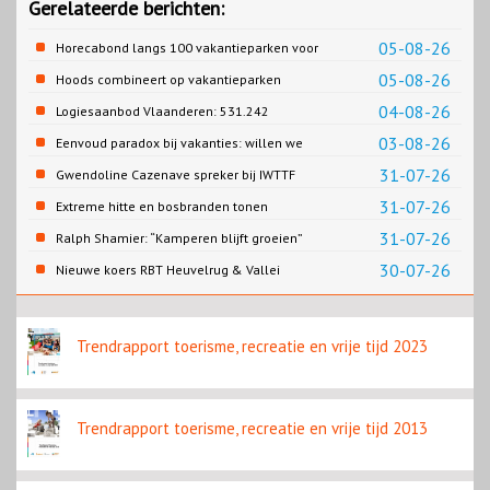
Gerelateerde berichten:
05-08-26
Horecabond langs 100 vakantieparken voor
Cao-recreatie
05-08-26
Hoods combineert op vakantieparken
recreatie en wonen
04-08-26
Logiesaanbod Vlaanderen: 531.242
slaapplaatsen
03-08-26
Eenvoud paradox bij vakanties: willen we
eenvoud of toch goed verzorgd?
31-07-26
Gwendoline Cazenave spreker bij IWTTF
congres in Utrecht
31-07-26
Extreme hitte en bosbranden tonen
noodzaak snellere verduurzaming
31-07-26
Ralph Shamier: “Kamperen blijft groeien”
reisbranche
30-07-26
Nieuwe koers RBT Heuvelrug & Vallei
zichtbaar in eerste resultaten 2026
Trendrapport toerisme, recreatie en vrije tijd 2023
Trendrapport toerisme, recreatie en vrije tijd 2013