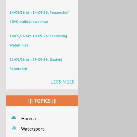
14/09/26 t/m 14-09-26: Perspectief
2040: validatiewebinar
18/09/26 t/m 18-09-26: Kennisdag
Waterlinies
21/09/26 t/m 23-09-26: Gastvrij
Rotterdam
LEES MEER
||| TOPICS |||
Horeca
Watersport