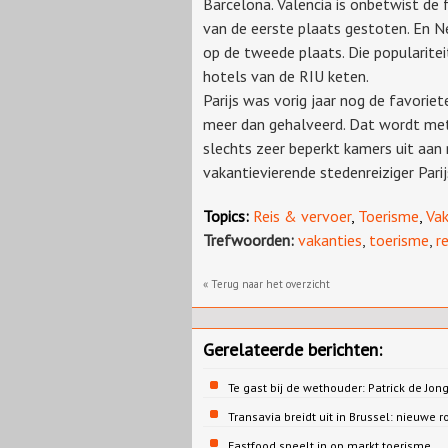
Barcelona. Valencia is onbetwist de 
van de eerste plaats gestoten. En N
op de tweede plaats. Die popularit
hotels van de RIU keten.
Parijs was vorig jaar nog de favoriet
meer dan gehalveerd. Dat wordt met
slechts zeer beperkt kamers uit aan 
vakantievierende stedenreiziger Par
Topics:
Reis & vervoer
,
Toerisme
,
Vak
Trefwoorden:
vakanties
,
toerisme
,
r
« Terug naar het overzicht
Gerelateerde berichten:
Te gast bij de wethouder: Patrick de 
Transavia breidt uit in Brussel: nieuwe r
Fastfood speelt in op markt toerisme