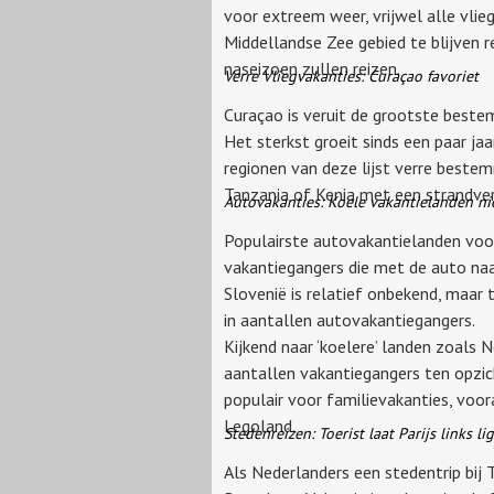
voor extreem weer, vrijwel alle vlie
Middellandse Zee gebied te blijven r
naseizoen zullen reizen.
Verre Vliegvakanties: Curaçao favoriet
Curaçao is veruit de grootste beste
Het sterkst groeit sinds een paar ja
regionen van deze lijst verre beste
Tanzania of Kenia met een strandverbl
Autovakanties: Koele vakantielanden n
Populairste autovakantielanden voor 
vakantiegangers die met de auto naar
Slovenië is relatief onbekend, maar 
in aantallen autovakantiegangers.
Kijkend naar ‘koelere’ landen zoals 
aantallen vakantiegangers ten opzich
populair voor familievakanties, voo
Legoland.
Stedenreizen: Toerist laat Parijs links li
Als Nederlanders een stedentrip bij