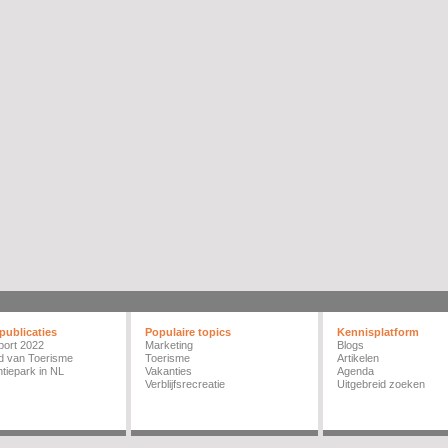
publicaties
Populaire topics
Kennisplatform
port 2022
Marketing
Blogs
d van Toerisme
Toerisme
Artikelen
tiepark in NL
Vakanties
Agenda
Verblijfsrecreatie
Uitgebreid zoeken