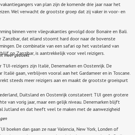
gvakantiegangers van plan zijn de komende drie jaar naar het
eizen. Wel verwacht de grootste groep dat zij vaker in voor- en
mming binnen verre vliegvakanties gevolgd door Bonaire en Bali.
ar Zanzibar, dat eiland stoomt hard door naar de bovenste
mmingen. De combinatie van een safari op het vasteland van
ijf op Zanzibar, is aantrekkelijk voor veel reizigers.
iet meer geboekt
TUI-reizigers zijn Italië, Denemarken en Oostenrijk. De
 Italië gaan, verblijven vooral aan het Gardameer en in Toscane.
trekt steeds meer reizigers aan en maakt de grootste groeispurt
Nederland, Duitsland en Oostenrijk constateert TUI geen grotere
te van vorig jaar, maar een gelijk niveau. Denemarken blijft
ral Jutland en dat heeft veel te maken met de aanwezigheid
ggen
 TUI boeken dan gaan ze naar Valencia, New York, Londen of