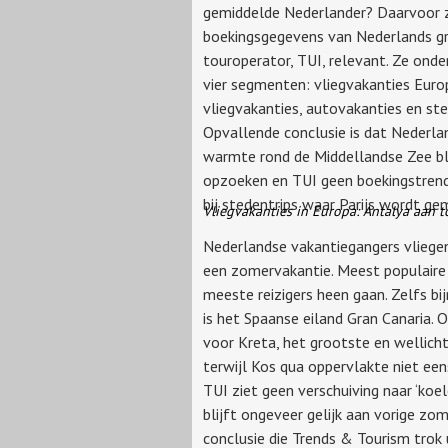
gemiddelde Nederlander? Daarvoor z
boekingsgegevens van Nederlands g
touroperator, TUI, relevant. Ze onde
vier segmenten: vliegvakanties Europ
vliegvakanties, autovakanties en ste
Opvallende conclusie is dat Nederla
warmte rond de Middellandse Zee bl
opzoeken en TUI geen boekingstrend 
bij stedentrips waar Parijs wordt g
Vliegvakanties in Europa: Antalya aan t
Nederlandse vakantiegangers vliegen
een zomervakantie. Meest populaire v
meeste reizigers heen gaan. Zelfs 
is het Spaanse eiland Gran Canaria. 
voor Kreta, het grootste en wellich
terwijl Kos qua oppervlakte niet een
TUI ziet geen verschuiving naar ‘koe
blijft ongeveer gelijk aan vorige zom
conclusie die Trends & Tourism trok