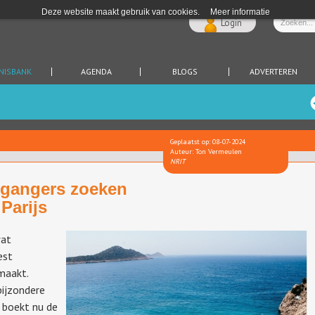
Deze website maakt gebruik van cookies.
Meer informatie
Login
NISBANK
AGENDA
BLOGS
ADVERTEREN
Geplaatst op: 08-07-2024
Auteur: Ton Vermeulen
NRIT
egangers zoeken
Parijs
wat
est
maakt.
ijzondere
 boekt nu de