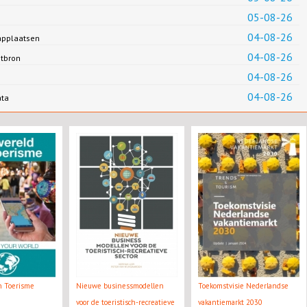
05-08-26
04-08-26
applaatsen
04-08-26
ntbron
04-08-26
04-08-26
ata
n Toerisme
Nieuwe businessmodellen
Toekomstvisie Nederlandse
voor de toeristisch-recreatieve
vakantiemarkt 2030