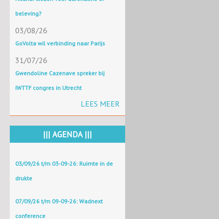
beleving?
03/08/26
GoVolta wil verbinding naar Parijs
31/07/26
Gwendoline Cazenave spreker bij
IWTTF congres in Utrecht
LEES MEER
||| AGENDA |||
03/09/26 t/m 03-09-26: Ruimte in de
drukte
07/09/26 t/m 09-09-26: Wadnext
conference