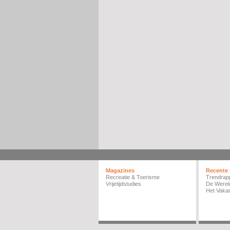
Magazines
Recente 
Recreatie & Toerisme
Trendrap
Vrijetijdstudies
De Werel
Het Vakan