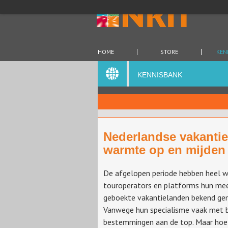
HOME
STORE
KEN
KENNISBANK
Nederlandse vakanti
warmte op en mijden 
De afgelopen periode hebben heel 
touroperators en platforms hun me
geboekte vakantielanden bekend ge
Vanwege hun specialisme vaak met b
bestemmingen aan de top. Maar hoe