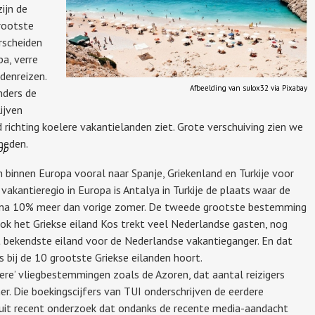
ijn de
rootste
rscheiden
a, verre
denreizen.
Afbeelding van sulox32 via Pixabay
nders de
ijven
richting koelere vakantielanden ziet. Grote verschuiving zien we
emeden.
op
 binnen Europa vooral naar Spanje, Griekenland en Turkije voor
akantieregio in Europa is Antalya in Turkije de plaats waar de
bijna 10% meer dan vorige zomer. De tweede grootste bestemming
Ook het Griekse eiland Kos trekt veel Nederlandse gasten, nog
t bekendste eiland voor de Nederlandse vakantieganger. En dat
s bij de 10 grootste Griekse eilanden hoort.
lere’ vliegbestemmingen zoals de Azoren, dat aantal reizigers
er. Die boekingscijfers van TUI onderschrijven de eerdere
 uit recent onderzoek dat ondanks de recente media-aandacht