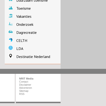
Duurzaam toerisme
Toerisme
Vakanties
Onderzoek
Dagrecreatie
CELTH
LDA
Destinatie Nederland
NRIT Media
Contact
Disclaimer
Adverteren
Sitemap
RSS