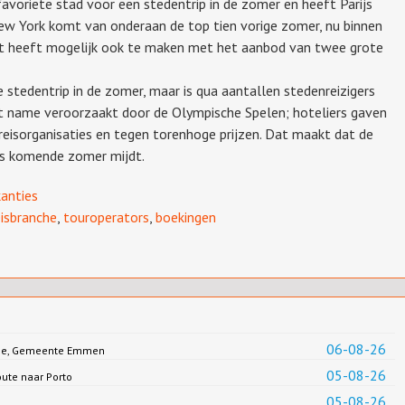
favoriete stad voor een stedentrip in de zomer en heeft Parijs
ew York komt van onderaan de top tien vorige zomer, nu binnen
eit heeft mogelijk ook te maken met het aanbod van twee grote
e stedentrip in de zomer, maar is qua aantallen stedenreizigers
 name veroorzaakt door de Olympische Spelen; hoteliers gaven
reisorganisaties en tegen torenhoge prijzen. Dat maakt dat de
ijs komende zomer mijdt.
anties
eisbranche
,
touroperators
,
boekingen
06-08-26
Jonge, Gemeente Emmen
05-08-26
oute naar Porto
05-08-26