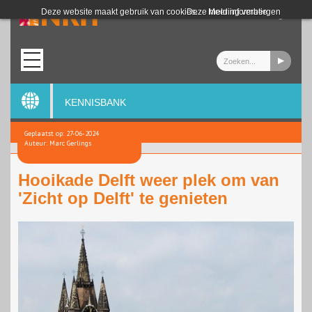
Login
Deze website maakt gebruik van cookies.
Deze melding verbergen
Meer informatie
KENNISBANK
Geplaatst op: 27-06-2024
Auteur: Marc Gerlings
Hooikade Delft weer plek om van
'Zicht op Delft' te genieten