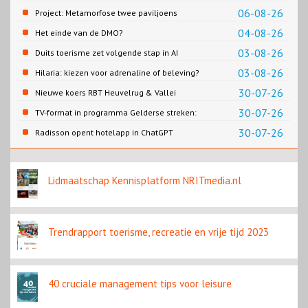
06-08-26
Project: Metamorfose twee paviljoens
Biesbosch MuseumEiland
04-08-26
Het einde van de DMO?
03-08-26
Duits toerisme zet volgende stap in AI
content
03-08-26
Hilaria: kiezen voor adrenaline of beleving?
30-07-26
Nieuwe koers RBT Heuvelrug & Vallei
zichtbaar in eerste resultaten 2026
30-07-26
TV-format in programma Gelderse streken:
Rondje Gelderland
30-07-26
Radisson opent hotelapp in ChatGPT
Lidmaatschap Kennisplatform NRITmedia.nl
Trendrapport toerisme, recreatie en vrije tijd 2023
40 cruciale management tips voor leisure