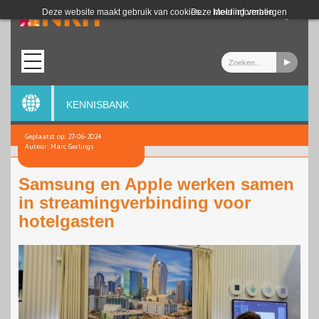
Login
Deze website maakt gebruik van cookies.
Deze melding verbergen
Meer informatie
KENNISBANK
Geplaatst op: 27-06-2024
Auteur: Marc Gerlings
Samsung en Apple werken samen
in streamingverbinding voor
hotelgasten