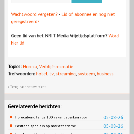
Wachtwoord vergeten?
-
Lid of abonnee en nog niet
geregistreerd?
Geen lid van het NRIT Media Vrijetijdsplatform?
Word
hier lid
Topics:
Horeca
,
Verblijfsrecreatie
Trefwoorden:
hotel
,
tv
,
streaming
,
systeem
,
business
« Terug naar het overzicht
Gerelateerde berichten:
05-08-26
Horecabond langs 100 vakantieparken voor
Cao-recreatie
05-08-26
Fastfood speelt in op markt toerisme