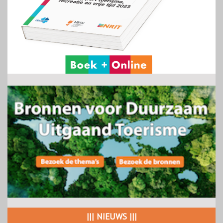
||| NIEUWS |||