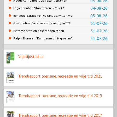
05-08-26
Hoods combineert op vakantieparken
recreatie en wonen
04-08-26
Logiesaanbod Vlaanderen: 531.242
slaapplaatsen
03-08-26
Eenvoud paradox bij vakanties: willen we
eenvoud of toch goed verzorgd?
31-07-26
Gwendoline Cazenave spreker bij IWTTF
congres in Utrecht
31-07-26
Extreme hitte en bosbranden tonen
noodzaak snellere verduurzaming
31-07-26
Ralph Shamier: “Kamperen blijft groeien”
reisbranche
Vrijetijdstudies
Trendrapport toerisme, recreatie en vrije tijd 2021
Trendrapport toerisme, recreatie en vrije tijd 2013
Trendrapport toerisme, recreatie en vrije tijd 2017