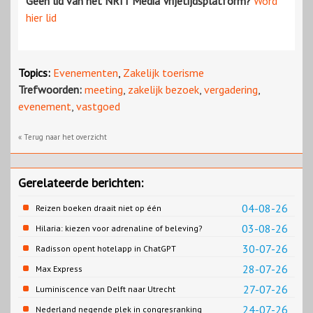
Geen lid van het NRIT Media Vrijetijdsplatform?
Word
hier lid
Topics:
Evenementen
,
Zakelijk toerisme
Trefwoorden:
meeting
,
zakelijk bezoek
,
vergadering
,
evenement
,
vastgoed
« Terug naar het overzicht
Gerelateerde berichten:
04-08-26
Reizen boeken draait niet op één
contentbron
03-08-26
Hilaria: kiezen voor adrenaline of beleving?
30-07-26
Radisson opent hotelapp in ChatGPT
28-07-26
Max Express
27-07-26
Luminiscence van Delft naar Utrecht
24-07-26
Nederland negende plek in congresranking