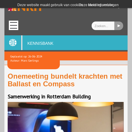
Login
Deze website maakt gebruik van cookies.
Deze melding verbergen
Meer informatie
KENNISBANK
Geplaatst op: 26-06-2024
Auteur: Marc Gerlings
Onemeeting bundelt krachten met
Ballast en Compass
Samenwerking in Rotterdam Building