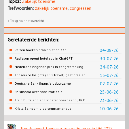
Topics:
Zakelijk toerisme
Trefwoorden:
zakelijk toerisme
,
congressen
« Terug naar het overzicht
Gerelateerde berichten:
04-08-26
Reizen boeken draait niet op één
contentbron
30-07-26
Radisson opent hotelapp in ChatGPT
24-07-26
Nederland negende plek in congresranking
15-07-26
Tripsource Insights (BCD Travel) gaat draaien
op AI en NLP
02-07-26
Deutsche Bank financiert duurzame
brandstof Lufthansa
25-06-26
Reismedia over naar ProMedia
23-06-26
Trein Duitsland en UK beter boekbaar bij BCD
10-06-26
Krista Samsom programmamanager
Heilzame Badplaats
Trendrapport toerisme, recreatie en vrije tijd 2015