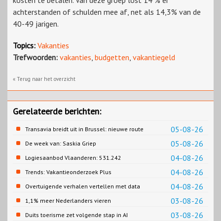
kosten te betalen. Van deze groep lost 14 % er
achterstanden of schulden mee af, net als 14,3% van de
40-49 jarigen.
Topics:
Vakanties
Trefwoorden:
vakanties
,
budgetten
,
vakantiegeld
« Terug naar het overzicht
Gerelateerde berichten:
05-08-26
Transavia breidt uit in Brussel: nieuwe route
naar Porto
05-08-26
De week van: Saskia Griep
04-08-26
Logiesaanbod Vlaanderen: 531.242
slaapplaatsen
04-08-26
Trends: Vakantieonderzoek Plus
04-08-26
Overtuigende verhalen vertellen met data
03-08-26
1,1% meer Nederlanders vieren
zomervakantie in Turkije
03-08-26
Duits toerisme zet volgende stap in AI