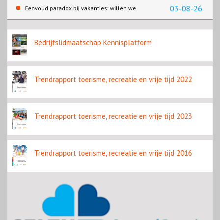
content
03-08-26
Eenvoud paradox bij vakanties: willen we
eenvoud of toch goed verzorgd?
Bedrijfslidmaatschap Kennisplatform
Trendrapport toerisme, recreatie en vrije tijd 2022
Trendrapport toerisme, recreatie en vrije tijd 2023
Trendrapport toerisme, recreatie en vrije tijd 2016