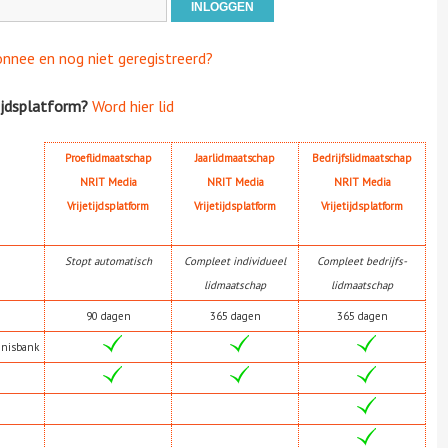
onnee en nog niet geregistreerd?
ijdsplatform?
Word hier lid
Proeflidmaatschap
Jaarlidmaatschap
Bedrijfslidmaatschap
NRIT Media
NRIT Media
NRIT Media
Vrijetijdsplatform
Vrijetijdsplatform
Vrijetijdsplatform
Stopt automatisch
Compleet individueel
Compleet bedrijfs-
lidmaatschap
lidmaatschap
90 dagen
365 dagen
365 dagen
nnisbank