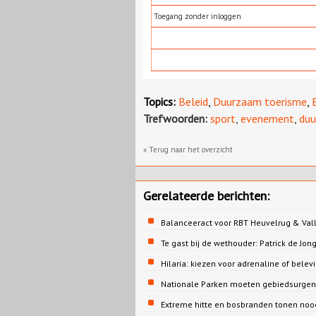
Toegang zonder inloggen
Topics:
Beleid
,
Duurzaam toerisme
,
Trefwoorden:
sport
,
evenement
,
duu
« Terug naar het overzicht
Gerelateerde berichten:
Balanceeract voor RBT Heuvelrug & Vall
Te gast bij de wethouder: Patrick de 
Hilaria: kiezen voor adrenaline of belev
Nationale Parken moeten gebiedsurgent
Extreme hitte en bosbranden tonen noo