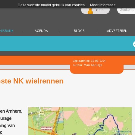
Deze website maakt gebruik van cookies.
Meer informatie
Login
NISBANK
AGENDA
BLOGS
ADVERTEREN
Geplaatst op: 15-05-2024
Auteur: Marc Gerlings
nste NK wielrennen
en Arnhem,
urage
ing van
NK