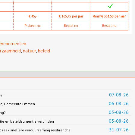
€ 45,-
€ 165,75 per jaar
Vanaf € 331,50 per jaar
Probeer nu
Bestel nu
Bestel nu
Evenementen
rzaamheid
,
natuur
,
beleid
07-08-26
ei
06-08-26
Jonge, Gemeente Emmen
03-08-26
ing?
03-08-26
ie en beleidsurgentie verbinden
31-07-26
dzaak snellere verduurzaming reisbranche