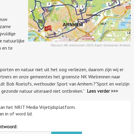
ieuw
urzame
gvuldige
 natuurlijke
Parcours NK wielrennen 2024. Kaart: Gemeente Arnhem.
 en te
rten en natuur niet uit het oog verliezen, daarom zijn wij er
rtners en onze gemeentes het groenste NK Wielrennen naar
ldt Bob Roelofs, wethouder Sport van Arnhem.?"Sport en welzijn
n gezonde natuur uiteraard niet ontbreken.”
Lees verder >>>
 van het NRIT Media Vrijetijdsplatform.
n in of word lid.
htwoord: