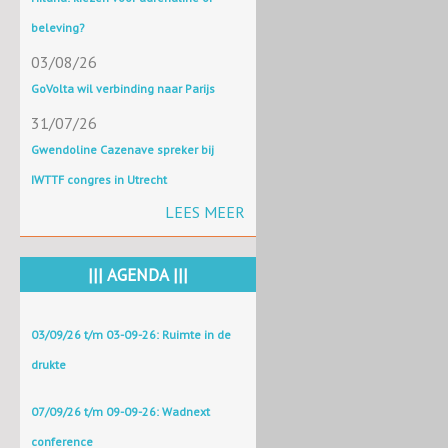
beleving?
03/08/26
GoVolta wil verbinding naar Parijs
31/07/26
Gwendoline Cazenave spreker bij
IWTTF congres in Utrecht
LEES MEER
||| AGENDA |||
03/09/26 t/m 03-09-26: Ruimte in de
drukte
07/09/26 t/m 09-09-26: Wadnext
conference