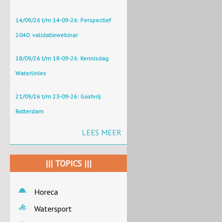
14/09/26 t/m 14-09-26: Perspectief
2040: validatiewebinar
18/09/26 t/m 18-09-26: Kennisdag
Waterlinies
21/09/26 t/m 23-09-26: Gastvrij
Rotterdam
LEES MEER
||| TOPICS |||
Horeca
Watersport