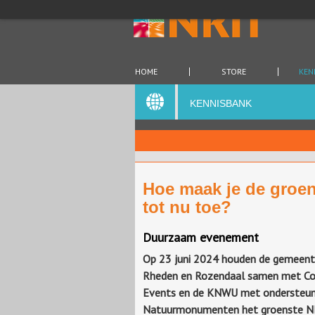
HOME
STORE
KEN
KENNISBANK
Hoe maak je de groe
tot nu toe?
Duurzaam evenement
Op 23 juni 2024 houden de gemeent
Rheden en Rozendaal samen met Co
Events en de KNWU met ondersteun
Natuurmonumenten het groenste 