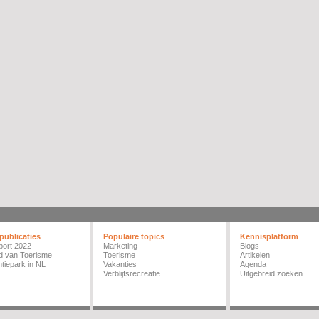
publicaties
Populaire topics
Kennisplatform
port 2022
Marketing
Blogs
d van Toerisme
Toerisme
Artikelen
tiepark in NL
Vakanties
Agenda
Verblijfsrecreatie
Uitgebreid zoeken