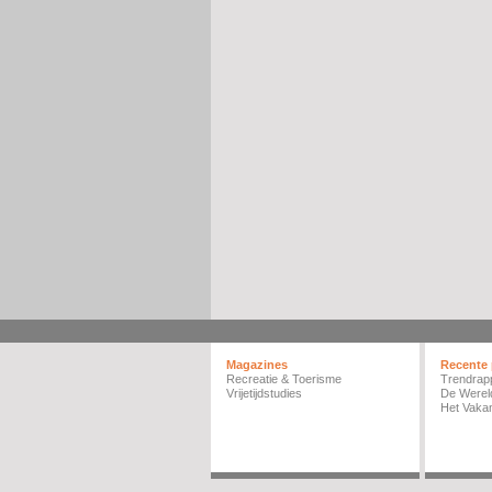
Magazines
Recente 
Recreatie & Toerisme
Trendrap
Vrijetijdstudies
De Werel
Het Vakan