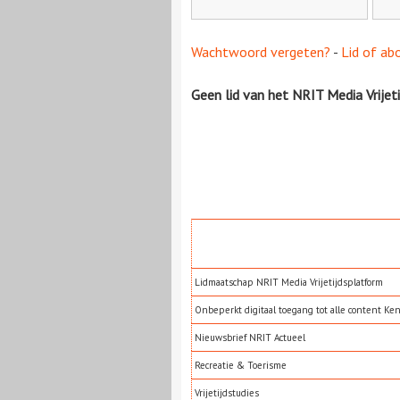
Wachtwoord vergeten?
-
Lid of ab
Geen lid van het NRIT Media Vrijet
Lidmaatschap NRIT Media Vrijetijdsplatform
Onbeperkt digitaal toegang tot alle content Ke
Nieuwsbrief NRIT Actueel
Recreatie & Toerisme
Vrijetijdstudies