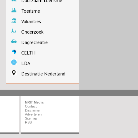
Duurzaam toerisme
Toerisme
Vakanties
Onderzoek
Dagrecreatie
CELTH
LDA
Destinatie Nederland
NRIT Media
Contact
Disclaimer
Adverteren
Sitemap
RSS