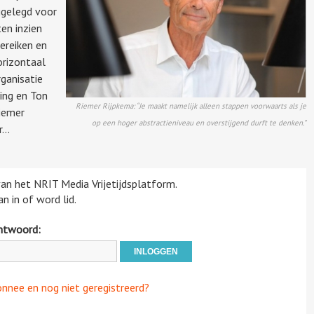
ggelegd voor
en inzien
ereiken en
rizontaal
ganisatie
ing en Ton
Riemer Rijpkema: “Je maakt namelijk alleen stappen voorwaarts als je
iemer
op een hoger abstractieniveau en overstijgend durft te denken.”
...
 van het NRIT Media Vrijetijdsplatform.
n in of word lid.
htwoord:
onnee en nog niet geregistreerd?