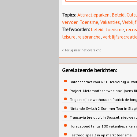
Topics:
Attractieparken
,
Beleid
,
Cult
vervoer
,
Toerisme
,
Vakanties
,
Verblij
Trefwoorden:
beleid
,
toerisme
,
recre
leisure
,
reisbranche
,
verblijfsrecreati
« Terug naar het overzicht
Gerelateerde berichten:
Balanceeract voor RBT Heuvelrug & Vall
Project: Metamorfose twee paviljoens 
Te gast bij de wethouder: Patrick de 
Nintendo Switch 2 Summer Tour in Slag
Transavia breidt uit in Brussel: nieuwe r
Horecabond langs 100 vakantieparken v
Fastfood speelt in op markt toerisme