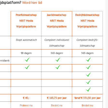
ijdsplatform?
Word hier lid
Proeflidmaatschap
Jaarlidmaatschap
Bedrijfslidmaatschap
NRIT Media
NRIT Media
NRIT Media
Vrijetijdsplatform
Vrijetijdsplatform
Vrijetijdsplatform
Stopt automatisch
Compleet individueel
Compleet bedrijfs-
lidmaatschap
lidmaatschap
90 dagen
365 dagen
365 dagen
nnisbank
€ 45,-
€ 165,75 per jaar
Vanaf € 331,50 per jaar
Probeer nu
Bestel nu
Bestel nu