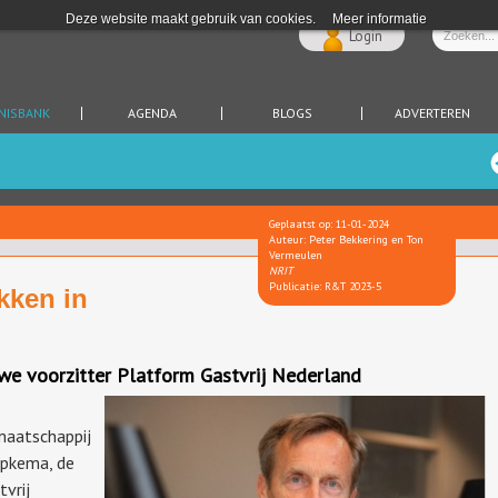
Deze website maakt gebruik van cookies.
Meer informatie
Login
NISBANK
AGENDA
BLOGS
ADVERTEREN
Geplaatst op: 11-01-2024
Auteur: Peter Bekkering en Ton
Vermeulen
NRIT
Publicatie: R&T 2023-5
kken in
uwe voorzitter Platform Gastvrij Nederland
maatschappij
jpkema, de
vrij