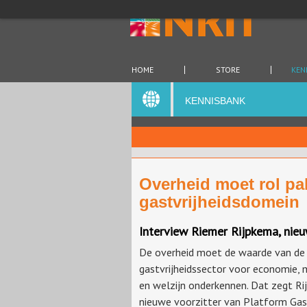
HOME
STORE
KEN
KENNISBANK
Overheid moet rol pa
gastvrijheidsdomein
Interview Riemer Rijpkema, nie
De overheid moet de waarde van de
gastvrijheidssector voor economie, 
en welzijn onderkennen. Dat zegt Ri
nieuwe voorzitter van Platform Gast