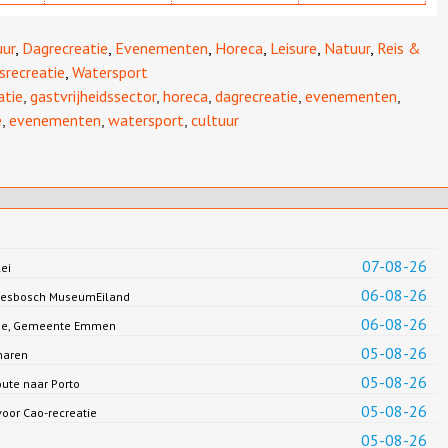
uur
,
Dagrecreatie
,
Evenementen
,
Horeca
,
Leisure
,
Natuur
,
Reis &
fsrecreatie
,
Watersport
atie
,
gastvrijheidssector
,
horeca
,
dagrecreatie
,
evenementen
,
e
,
evenementen
,
watersport
,
cultuur
07-08-26
ei
06-08-26
Biesbosch MuseumEiland
06-08-26
Jonge, Gemeente Emmen
05-08-26
haren
05-08-26
oute naar Porto
05-08-26
oor Cao-recreatie
05-08-26