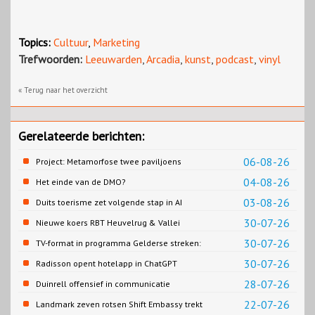
Topics:
Cultuur
,
Marketing
Trefwoorden:
Leeuwarden
,
Arcadia
,
kunst
,
podcast
,
vinyl
« Terug naar het overzicht
Gerelateerde berichten:
06-08-26
Project: Metamorfose twee paviljoens
Biesbosch MuseumEiland
04-08-26
Het einde van de DMO?
03-08-26
Duits toerisme zet volgende stap in AI
content
30-07-26
Nieuwe koers RBT Heuvelrug & Vallei
zichtbaar in eerste resultaten 2026
30-07-26
TV-format in programma Gelderse streken:
Rondje Gelderland
30-07-26
Radisson opent hotelapp in ChatGPT
28-07-26
Duinrell offensief in communicatie
22-07-26
Landmark zeven rotsen Shift Embassy trekt