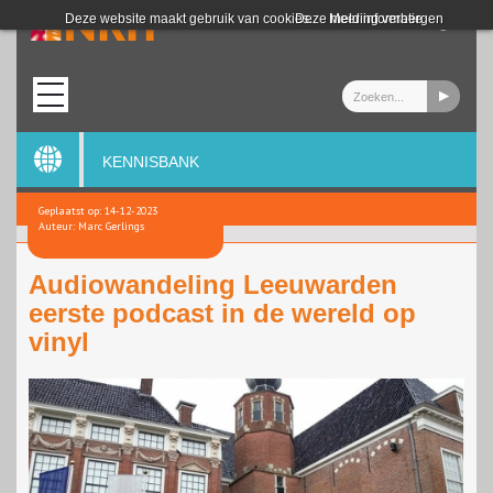
Login
Deze website maakt gebruik van cookies.
Deze melding verbergen
Meer informatie
KENNISBANK
Geplaatst op: 14-12-2023
Auteur: Marc Gerlings
Audiowandeling Leeuwarden
eerste podcast in de wereld op
vinyl