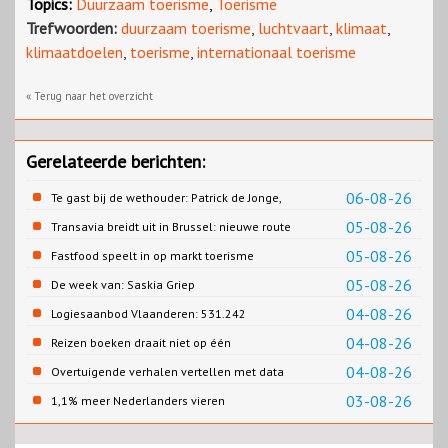
Topics:
Duurzaam toerisme
,
Toerisme
Trefwoorden:
duurzaam toerisme
,
luchtvaart
,
klimaat
,
klimaatdoelen
,
toerisme
,
internationaal toerisme
« Terug naar het overzicht
Gerelateerde berichten:
06-08-26
Te gast bij de wethouder: Patrick de Jonge,
Gemeente Emmen
05-08-26
Transavia breidt uit in Brussel: nieuwe route
naar Porto
05-08-26
Fastfood speelt in op markt toerisme
05-08-26
De week van: Saskia Griep
04-08-26
Logiesaanbod Vlaanderen: 531.242
slaapplaatsen
04-08-26
Reizen boeken draait niet op één
contentbron
04-08-26
Overtuigende verhalen vertellen met data
03-08-26
1,1% meer Nederlanders vieren
zomervakantie in Turkije