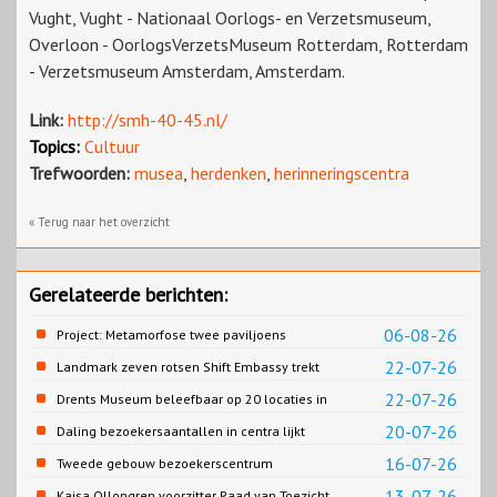
Vught, Vught - Nationaal Oorlogs- en Verzetsmuseum,
Overloon - OorlogsVerzetsMuseum Rotterdam, Rotterdam
- Verzetsmuseum Amsterdam, Amsterdam.
Link:
http://smh-40-45.nl/
Topics:
Cultuur
Trefwoorden:
musea
,
herdenken
,
herinneringscentra
« Terug naar het overzicht
Gerelateerde berichten:
06-08-26
Project: Metamorfose twee paviljoens
Biesbosch MuseumEiland
22-07-26
Landmark zeven rotsen Shift Embassy trekt
naar verwachting honderdduizenden
22-07-26
Drents Museum beleefbaar op 20 locaties in
bezoekers
Drenthe
20-07-26
Daling bezoekersaantallen in centra lijkt
gestopt
16-07-26
Tweede gebouw bezoekerscentrum
Loevestein dichterbij
13-07-26
Kajsa Ollongren voorzitter Raad van Toezicht