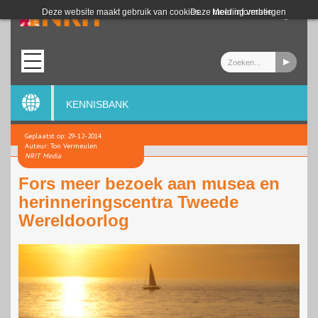
Login
Deze website maakt gebruik van cookies.
Deze melding verbergen
Meer informatie
KENNISBANK
Geplaatst op: 29-12-2014
Auteur: Ton Vermeulen
NRIT Media
Fors meer bezoek aan musea en
herinneringscentra Tweede
Wereldoorlog