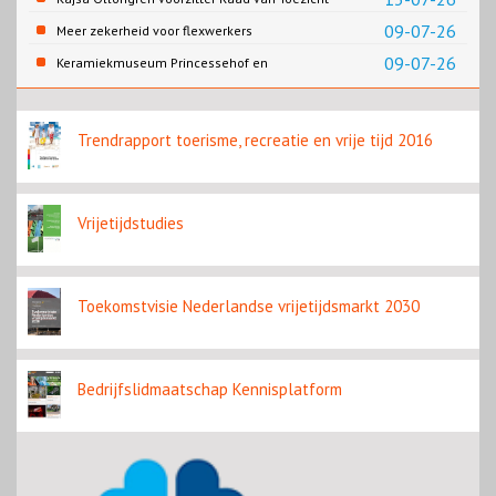
Rijksmuseum
09-07-26
Meer zekerheid voor flexwerkers
09-07-26
Keramiekmuseum Princessehof en
Slavernijmuseum werken samen in
koffietentoonstelling
Trendrapport toerisme, recreatie en vrije tijd 2016
Vrijetijdstudies
Toekomstvisie Nederlandse vrijetijdsmarkt 2030
Bedrijfslidmaatschap Kennisplatform