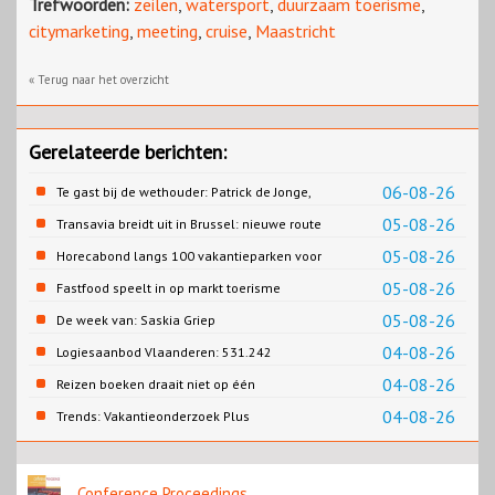
Trefwoorden:
zeilen
,
watersport
,
duurzaam toerisme
,
citymarketing
,
meeting
,
cruise
,
Maastricht
« Terug naar het overzicht
Gerelateerde berichten:
06-08-26
Te gast bij de wethouder: Patrick de Jonge,
Gemeente Emmen
05-08-26
Transavia breidt uit in Brussel: nieuwe route
naar Porto
05-08-26
Horecabond langs 100 vakantieparken voor
Cao-recreatie
05-08-26
Fastfood speelt in op markt toerisme
05-08-26
De week van: Saskia Griep
04-08-26
Logiesaanbod Vlaanderen: 531.242
slaapplaatsen
04-08-26
Reizen boeken draait niet op één
contentbron
04-08-26
Trends: Vakantieonderzoek Plus
Conference Proceedings